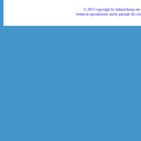
© 2013 copyright by italiaciclismo.net | T
vietata la riproduzione anche parziale dei co