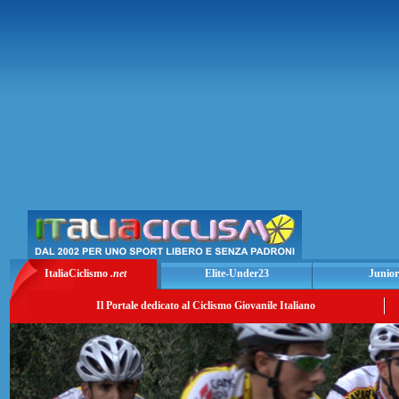
ItaliaCiclismo
.net
Elite-Under23
Junior
Il Portale dedicato al Ciclismo Giovanile Italiano