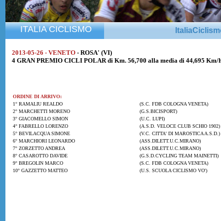
ITALIA CICLISMO
ItaliaCiclis
2013-05-26 - VENETO
- ROSA' (VI)
4 GRAN PREMIO CICLI POLAR di Km. 56,700 alla media di 44,695 Km/
ORDINE DI ARRIVO:
1° RAMALIU REALDO
(S.C. FDB COLOGNA VENETA)
2° MARCHETTI MORENO
(G.S.BICISPORT)
3° GIACOMELLO SIMON
(U.C. LUPI)
4° FABRELLO LORENZO
(A.S.D. VELOCE CLUB SCHIO 1902)
5° BEVILACQUA SIMONE
(V.C. CITTA' DI MAROSTICA A.S.D.)
6° MARCHIORI LEONARDO
(ASS.DILETT.U.C.MIRANO)
7° ZORZETTO ANDREA
(ASS.DILETT.U.C.MIRANO)
8° CASAROTTO DAVIDE
(G.S.D.CYCLING TEAM MAINETTI)
9° BREGOLIN MARCO
(S.C. FDB COLOGNA VENETA)
10° GAZZETTO MATTEO
(U.S. SCUOLA CICLISMO VO')