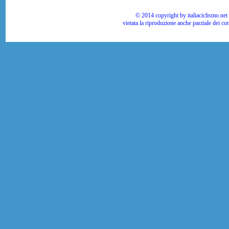
© 2014 copyright by italiaciclismo.net | T
vietata la riproduzione anche parziale dei co