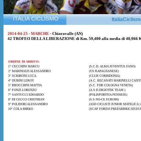
ITALIA CICLISMO
ItaliaCiclis
2014-04-25 - MARCHE
- Chiaravalle (AN)
42 TROFEO DELLA LIBERAZIONE di Km. 59,400 alla media di 40,966 
ORDINE DI ARRIVO:
1° CECCHINI MARCO
(S.C.D. ALMA JUVENTUS FANO)
2° MARINOZZI ALESSANDRO
(US RAPAGNANESE)
3° SCRIBONI LUCA
(CLUB CORRIDONIA)
4° DUBINI LEROY
(A.C. RECANATI MARINELLI CANTA
5° BROCCHINI MATTIA
(S.C. FDB COLOGNA VENETA)
6° FONZI LORENZO
(A.S.D.DIGIOTEK TEAM )
7° SANTUCCI EDOARDO
(POLISPORTIVA PENNESE)
8° DI CECCO CRISTHIAN
(S.S.NO-CE EURO90)
9° POLIDORI ALESSANDRO
(ASD CICLISTI JUNIOR MATELICA )
10° COLA MIRKO
(SCAP FORESI PREFABBRICATI-EU