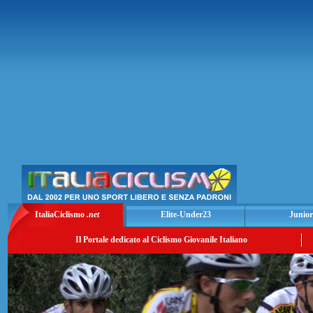
ItaliaCiclismo
.net
Elite-Under23
Junior
Il Portale dedicato al Ciclismo Giovanile Italiano