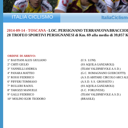
ITALIA CICLISMO
ItaliaCiclis
2014-09-14 - TOSCANA
- LOC. PERSIGNANO TERRANUOVA BRACCIOLI
28 TROFEO SPORTIVI PERSIGNANESI di Km. 69 alla media di 39,057 
ORDINE DI ARRIVO:
1° BASTIANI ALEX GIULIANO
(U.S. LUNI)
2° CHITI GIULIO
(SS AQUILA GANZAROLI)
3° VANNELLI ANDREA
(TEAM VALDINIEVOLE A.S.D.)
4° PANARA MATTEO
(G.C. ROMAGNANO GUERCIOTTI)
5° ROSSI FEDERICO
(A.S.D.ABITARE CIRCOLO ARCI AL
6° PIFFERI TOMMASO
(A.S.D. S.S. GROSSETO )
7° BULLERI RAOUL
(SS AQUILA GANZAROLI)
8° TAROZZI MANUELE
(S.C. FORLIVESE)
9° GALLI FEDERICO
(TEAM VALDINIEVOLE A.S.D.)
10° MOLINO IGOR TEODORO
(BRASILE)