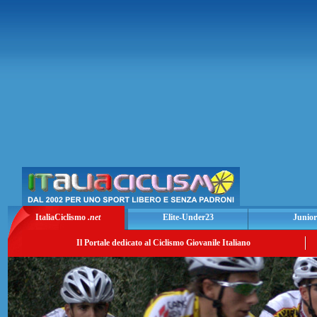
ItaliaCiclismo
.net
Elite-Under23
Junior
Il Portale dedicato al Ciclismo Giovanile Italiano