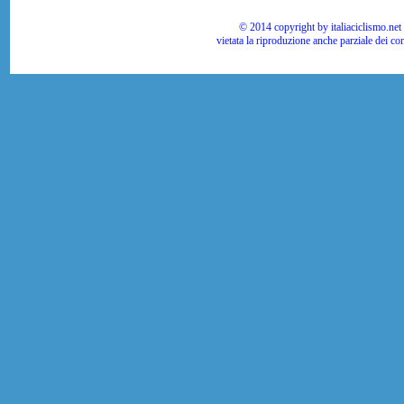
© 2014 copyright by italiaciclismo.net | T
vietata la riproduzione anche parziale dei co