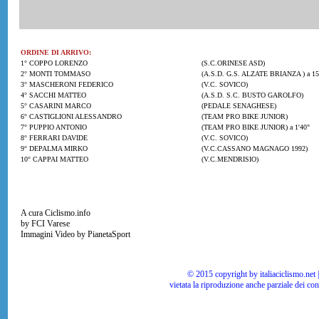
ORDINE DI ARRIVO:
1° COPPO LORENZO
(S.C.ORINESE ASD)
2° MONTI TOMMASO
(A.S.D. G.S. ALZATE BRIANZA ) a 15
3° MASCHERONI FEDERICO
(V.C. SOVICO)
4° SACCHI MATTEO
(A.S.D. S.C. BUSTO GAROLFO)
5° CASARINI MARCO
(PEDALE SENAGHESE)
6° CASTIGLIONI ALESSANDRO
(TEAM PRO BIKE JUNIOR)
7° PUPPIO ANTONIO
(TEAM PRO BIKE JUNIOR) a 1'40"
8° FERRARI DAVIDE
(V.C. SOVICO)
9° DEPALMA MIRKO
(V.C.CASSANO MAGNAGO 1992)
10° CAPPAI MATTEO
(V.C.MENDRISIO)
A cura Ciclismo.info
by FCI Varese
Immagini Video by PianetaSport
© 2015 copyright by italiaciclismo.net | T
vietata la riproduzione anche parziale dei co