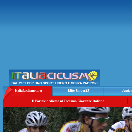
ItaliaCiclismo
.net
Elite-Under23
Junior
Il Portale dedicato al Ciclismo Giovanile Italiano