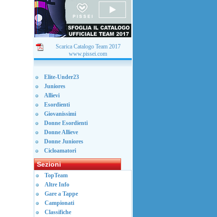
Scarica Catalogo Team 2017
www.pissei.com
Elite-Under23
Juniores
Allievi
Esordienti
Giovanissimi
Donne Esordienti
Donne Allieve
Donne Juniores
Cicloamatori
Sezioni
TopTeam
Altre Info
Gare a Tappe
Campionati
Classifiche