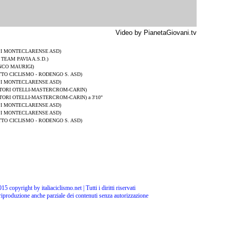
Video by PianetaGiovani.tv
I MONTECLARENSE ASD)
TEAM PAVIA A.S.D.)
NCO MAURIGI)
TO CICLISMO - RODENGO S. ASD)
I MONTECLARENSE ASD)
TORI OTELLI-MASTERCROM-CARIN)
TORI OTELLI-MASTERCROM-CARIN) a 3'10"
I MONTECLARENSE ASD)
I MONTECLARENSE ASD)
TO CICLISMO - RODENGO S. ASD)
15 copyright by italiaciclismo.net | Tutti i diritti riservati
 riproduzione anche parziale dei contenuti senza autorizzazione