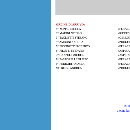
ORDINE DI ARRIVO:
1° ZOPPEI NICOLA
(FERALP
2° MADINI NICOLO'
(RIDERS 
3° TAGLIETTI STEFANO
(G.S.RO
4° AMBONI ANDREA
(PROGET
5° PICCINOTTI ROBERTO
(FERALP
6° PILOTTI STEFANO
(ASPIRA
7° GAZZOLI MICHELE
(ASPIRA
8° PASTORELLI FILIPPO
(FERALP
9° FERRARI ANDREA
(FERALP
10° BERZI ANDREA
(PROGET
© 20
vietata la