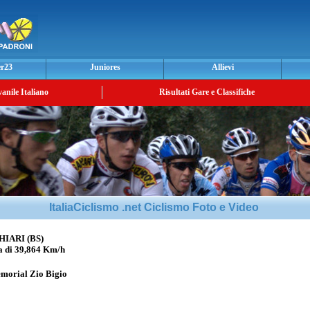
er23
Juniores
Allievi
vanile Italiano
Risultati Gare e Classifiche
ItaliaCiclismo .net Ciclismo Foto e Video
HIARI (BS)
 di 39,864 Km/h
emorial Zio Bigio