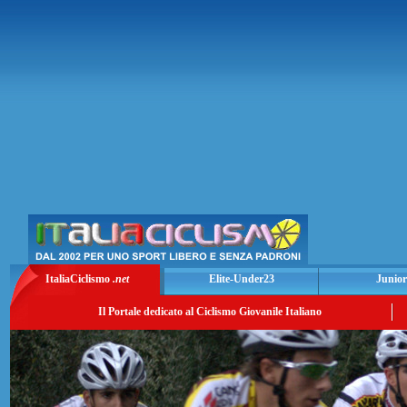
ItaliaCiclismo
.net
Elite-Under23
Junior
Il Portale dedicato al Ciclismo Giovanile Italiano