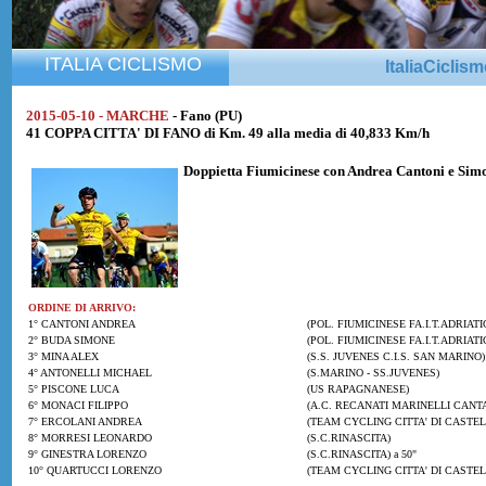
ITALIA CICLISMO
ItaliaCiclis
2015-05-10 - MARCHE
- Fano (PU)
41 COPPA CITTA' DI FANO di Km. 49 alla media di 40,833 Km/h
Doppietta
Fiumicinese
con
Andrea Cantoni
e
Sim
ORDINE DI ARRIVO:
1° CANTONI ANDREA
(POL. FIUMICINESE FA.I.T.ADRIATI
2° BUDA SIMONE
(POL. FIUMICINESE FA.I.T.ADRIATI
3° MINA ALEX
(S.S. JUVENES C.I.S. SAN MARINO)
4° ANTONELLI MICHAEL
(S.MARINO - SS.JUVENES)
5° PISCONE LUCA
(US RAPAGNANESE)
6° MONACI FILIPPO
(A.C. RECANATI MARINELLI CANTA
7° ERCOLANI ANDREA
(TEAM CYCLING CITTA' DI CASTEL
8° MORRESI LEONARDO
(S.C.RINASCITA)
9° GINESTRA LORENZO
(S.C.RINASCITA) a 50"
10° QUARTUCCI LORENZO
(TEAM CYCLING CITTA' DI CASTEL