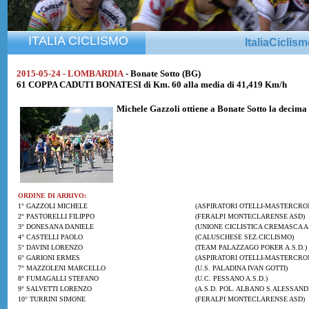
ITALIA CICLISMO
ItaliaCiclis
2015-05-24 - LOMBARDIA
- Bonate Sotto (BG)
61 COPPA CADUTI BONATESI di Km. 60 alla media di 41,419 Km/h
Michele Gazzoli
ottiene a Bonate Sotto la
decima
ORDINE DI ARRIVO:
1° GAZZOLI MICHELE
(ASPIRATORI OTELLI-MASTERCRO
2° PASTORELLI FILIPPO
(FERALPI MONTECLARENSE ASD)
3° DONESANA DANIELE
(UNIONE CICLISTICA CREMASCA A.
4° CASTELLI PAOLO
(CALUSCHESE SEZ.CICLISMO)
5° DAVINI LORENZO
(TEAM PALAZZAGO POKER A.S.D.)
6° GARIONI ERMES
(ASPIRATORI OTELLI-MASTERCRO
7° MAZZOLENI MARCELLO
(U.S. PALADINA IVAN GOTTI)
8° FUMAGALLI STEFANO
(U.C. PESSANO A.S.D.)
9° SALVETTI LORENZO
(A.S.D. POL. ALBANO S.ALESSANDR
10° TURRINI SIMONE
(FERALPI MONTECLARENSE ASD)