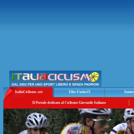
ItaliaCiclismo
.net
Elite-Under23
Junior
Il Portale dedicato al Ciclismo Giovanile Italiano