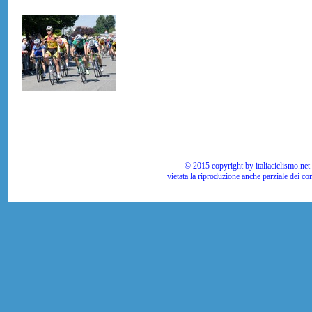
© 2015 copyright by italiaciclismo.net | T
vietata la riproduzione anche parziale dei co