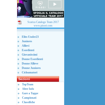
Scarica Catalogo Team 2017
www.pissei.com
Elite-Under23
Juniores
Allievi
Esordienti
Giovanissimi
Donne Esordienti
Donne Allieve
Donne Juniores
Cicloamatori
Sezioni
TopTeam
Altre Info
Gare a Tappe
Campionati
Classifiche