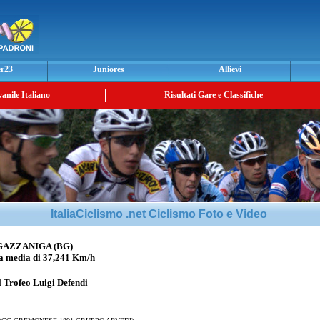
er23
Juniores
Allievi
vanile Italiano
Risultati Gare e Classifiche
ItaliaCiclismo .net Ciclismo Foto e Video
GAZZANIGA (BG)
 media di 37,241 Km/h
l Trofeo Luigi Defendi