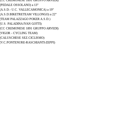
(CC CREMONESE 1891 GRUPPO ARVEDI)
(PEDALE OSSOLANO) a 13"
(A.S.D.- U.C. VALLECAMONICA) a 19"
(A.S.D.BIKETRETEAM VILLONGO) a 22"
(TEAM PALAZZAGO POKER A.S.D.)
(U.S. PALADINA IVAN GOTTI)
(CC CREMONESE 1891 GRUPPO ARVEDI)
(VIGOR - CYCLING TEAM)
(CALUSCHESE SEZ.CICLISMO)
(V.C.PONTENURE-RASCHIANTI-ZEPPI)