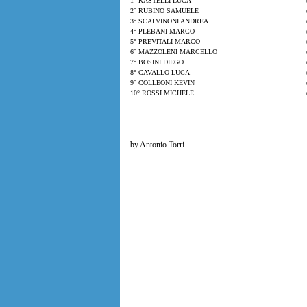
1° RASTELLI LUCA
2° RUBINO SAMUELE
3° SCALVINONI ANDREA
4° PLEBANI MARCO
5° PREVITALI MARCO
6° MAZZOLENI MARCELLO
7° BOSINI DIEGO
8° CAVALLO LUCA
9° COLLEONI KEVIN
10° ROSSI MICHELE
by Antonio Torri