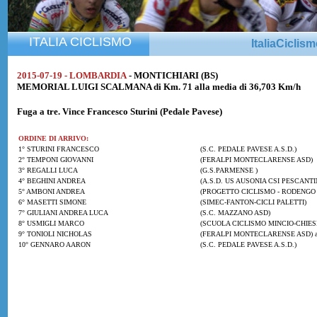
ITALIA CICLISMO
ItaliaCiclis
2015-07-19 - LOMBARDIA
- MONTICHIARI (BS)
MEMORIAL LUIGI SCALMANA di Km. 71 alla media di 36,703 Km/h
Fuga a tre. Vince
Francesco Sturini
(Pedale Pavese)
ORDINE DI ARRIVO:
1° STURINI FRANCESCO
(S.C. PEDALE PAVESE A.S.D.)
2° TEMPONI GIOVANNI
(FERALPI MONTECLARENSE ASD)
3° REGALLI LUCA
(G.S.PARMENSE )
4° BEGHINI ANDREA
(A.S.D. US AUSONIA CSI PESCANTIN
5° AMBONI ANDREA
(PROGETTO CICLISMO - RODENGO 
6° MASETTI SIMONE
(SIMEC-FANTON-CICLI PALETTI)
7° GIULIANI ANDREA LUCA
(S.C. MAZZANO ASD)
8° USMIGLI MARCO
(SCUOLA CICLISMO MINCIO-CHIES
9° TONIOLI NICHOLAS
(FERALPI MONTECLARENSE ASD) a 
10° GENNARO AARON
(S.C. PEDALE PAVESE A.S.D.)