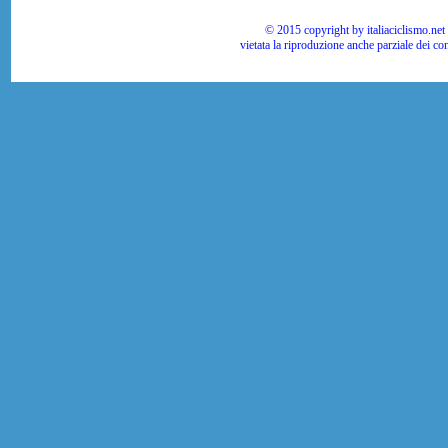
© 2015 copyright by italiaciclismo.net | T
vietata la riproduzione anche parziale dei co