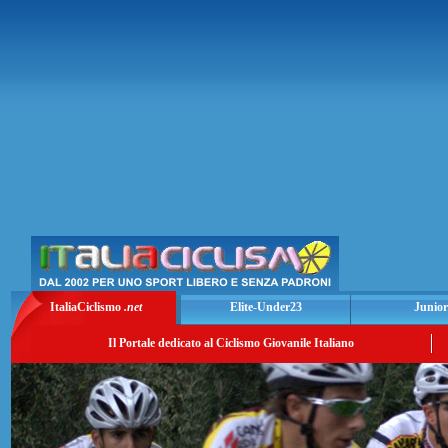
ItaliaCiclismo
.net
Elite-Under23
Junior
Il Portale dedicato al Ciclismo Giovanile Italiano