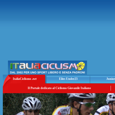
ItaliaCiclismo
.net
Elite-Under23
Junior
Il Portale dedicato al Ciclismo Giovanile Italiano