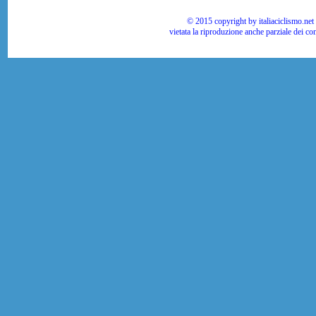
© 2015 copyright by italiaciclismo.net | T
vietata la riproduzione anche parziale dei co