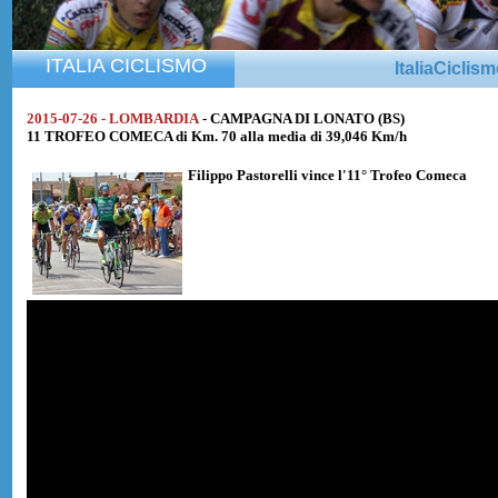
ITALIA CICLISMO
ItaliaCiclis
2015-07-26 - LOMBARDIA
- CAMPAGNA DI LONATO (BS)
11 TROFEO COMECA di Km. 70 alla media di 39,046 Km/h
Filippo Pastorelli
vince l'11° Trofeo Comeca