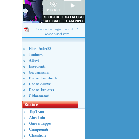
Scarica Catalogo Team 2017
www.pissei.com
Elite-Under23
Juniores
Allievi
Esordienti
Giovanissimi
Donne Esordienti
Donne Allieve
Donne Juniores
Cicloamatori
Sezioni
TopTeam
Altre Info
Gare a Tappe
Campionati
Classifiche