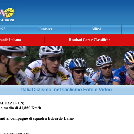
er23
Juniores
Allievi
vanile Italiano
Risultati Gare e Classifiche
ItaliaCiclismo .net Ciclismo Foto e Video
ALUZZO (CN)
 media di 41,860 Km/h
anti al compagno di squadra
Edoardo Laino