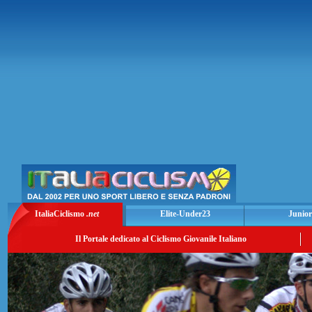
ItaliaCiclismo
.net
Elite-Under23
Junior
Il Portale dedicato al Ciclismo Giovanile Italiano