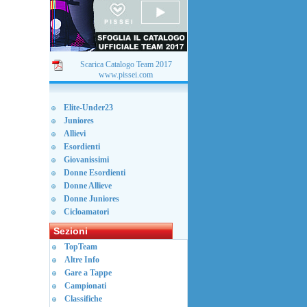
Scarica Catalogo Team 2017
www.pissei.com
Elite-Under23
Juniores
Allievi
Esordienti
Giovanissimi
Donne Esordienti
Donne Allieve
Donne Juniores
Cicloamatori
Sezioni
TopTeam
Altre Info
Gare a Tappe
Campionati
Classifiche