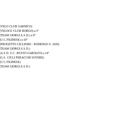
(VELO CLUB SARNICO)
(VELOCE CLUB BORGO) a 5"
(TEAM GIORGI A.S.D.) a 9"
(U.C.FIGINESE) a 10"
(PROGETTO CICLISMO - RODENGO S. ASD)
(TEAM GIORGI A.S.D.)
(A.S.D. S.C. BUSTO GAROLFO) a 14"
(G.S. CICLI PERACCHI SOVERE)
(U.C.FIGINESE)
(TEAM GIORGI A.S.D.)