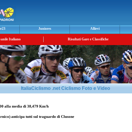
er23
Juniores
Allievi
vanile Italiano
Risultati Gare e Classifiche
ItaliaCiclismo .net Ciclismo Foto e Video
 alla media di 38,479 Km/h
rnico) anticipa tutti sul traguardo di Clusone