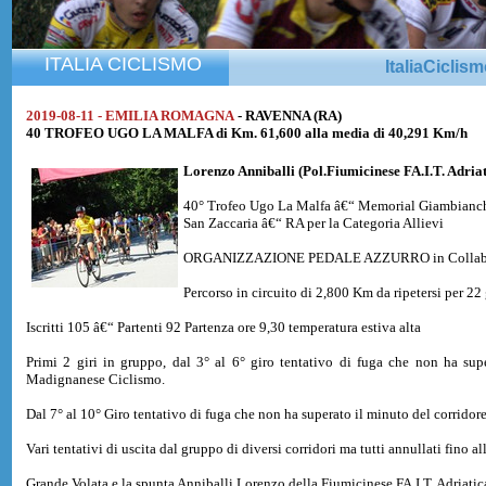
ITALIA CICLISMO
ItaliaCiclis
2019-08-11 - EMILIA ROMAGNA
- RAVENNA (RA)
40 TROFEO UGO LA MALFA di Km. 61,600 alla media di 40,291 Km/h
Lorenzo Anniballi
(Pol.Fiumicinese FA.I.T. Adria
40° Trofeo Ugo La Malfa â€“ Memorial Giambianc
San Zaccaria â€“ RA per la Categoria Allievi
ORGANIZZAZIONE PEDALE AZZURRO in Collaborazio
Percorso in circuito di 2,800 Km da ripetersi per 22
Iscritti 105 â€“ Partenti 92 Partenza ore 9,30 temperatura estiva alta
Primi 2 giri in gruppo, dal 3° al 6° giro tentativo di fuga che non ha su
Madignanese Ciclismo.
Dal 7° al 10° Giro tentativo di fuga che non ha superato il minuto del corridor
Vari tentativi di uscita dal gruppo di diversi corridori ma tutti annullati fino al
Grande Volata e la spunta Anniballi Lorenzo della Fiumicinese FA.I.T. Adriatic