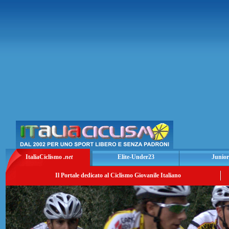
ItaliaCiclismo
.net
Elite-Under23
Junior
Il Portale dedicato al Ciclismo Giovanile Italiano