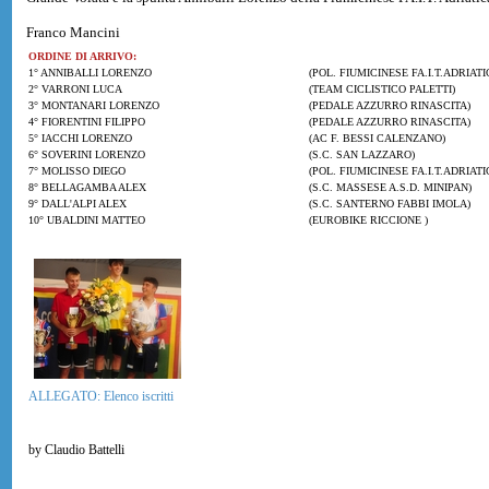
Franco Mancini
ORDINE DI ARRIVO:
1° ANNIBALLI LORENZO
(POL. FIUMICINESE FA.I.T.ADRIATI
2° VARRONI LUCA
(TEAM CICLISTICO PALETTI)
3° MONTANARI LORENZO
(PEDALE AZZURRO RINASCITA)
4° FIORENTINI FILIPPO
(PEDALE AZZURRO RINASCITA)
5° IACCHI LORENZO
(AC F. BESSI CALENZANO)
6° SOVERINI LORENZO
(S.C. SAN LAZZARO)
7° MOLISSO DIEGO
(POL. FIUMICINESE FA.I.T.ADRIATI
8° BELLAGAMBA ALEX
(S.C. MASSESE A.S.D. MINIPAN)
9° DALL'ALPI ALEX
(S.C. SANTERNO FABBI IMOLA)
10° UBALDINI MATTEO
(EUROBIKE RICCIONE )
ALLEGATO: Elenco iscritti
by Claudio Battelli