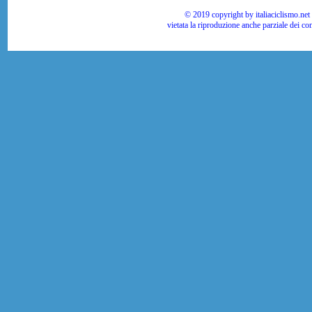
© 2019 copyright by italiaciclismo.net | T
vietata la riproduzione anche parziale dei co