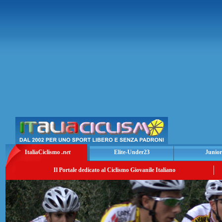
ItaliaCiclismo
.net
Elite-Under23
Junior
Il Portale dedicato al Ciclismo Giovanile Italiano