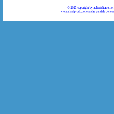
© 2023 copyright by italiaciclismo.net | T
vietata la riproduzione anche parziale dei co