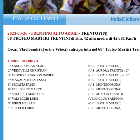
ITALIA CICLISMO
ItaliaCiclis
2023-03-26 - TRENTINO ALTO ADIGE
- TRENTO (TN)
68 TROFEO MARTIRI TRENTINI di Km. 42 alla media di 42,881 Km/h
Oscar Vlad Sandri
(Forti e Veloci) anticipa tutti nel 68° Trofeo Martiri Tren
ORDINE DI ARRIVO:
1° SANDRI OSCAR VLAD
(C.C. FORTI E VELOCI)
2° VEDOVELLI CHRISTIAN
(U.S. AURORA TRENTO) a 2"
3° FEDRIZZI BRANDON DAVIDE
(C.C. FORTI E VELOCI) a 12"
4° MAGAGNOTTI ALESSIO
(C.C. FORTI E VELOCI)
5° SEGATTA FABIO
(U.S. MONTECORONA)
6° PELLEGRINI MARCO
(U.S. MONTECORONA)
7° ARCHETTI GIANLUCA
(U.S. AURORA TRENTO)
8° VALSECCHI LUIGI
(VELO CLUB SARNICO)
9° IDRIZI MELSAN
(C.C. FORTI E VELOCI)
10° PIFFER LORIS
(U.S. MONTECORONA)