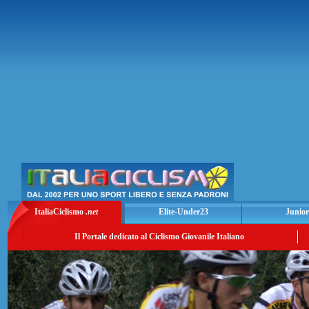
ItaliaCiclismo
.net
Elite-Under23
Junior
Il Portale dedicato al Ciclismo Giovanile Italiano