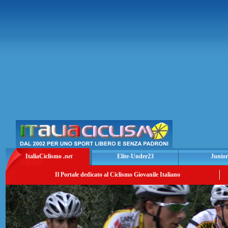
ItaliaCiclismo
.net
Elite-Under23
Junior
Il Portale dedicato al Ciclismo Giovanile Italiano