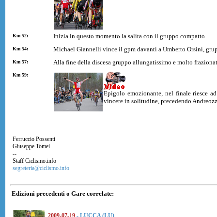
Inizia in questo momento la salita con il gruppo compatto
Km 52:
Michael Giannelli vince il gpm davanti a Umberto Orsini, gru
Km 54:
Alla fine della discesa gruppo allungatissimo e molto fraziona
Km 57:
Km 59:
Epigolo emozionante, nel finale riesce a
vincere in solitudine, precedendo Andreozz
Ferruccio Possenti
Giuseppe Tomei
--
Staff Ciclismo.info
segreteria@ciclismo.info
Edizioni precedenti o Gare correlate:
2009-07-19
- LUCCA (LU)