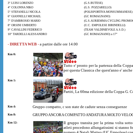
3° LUISI LORENZO
(G.S.BUTESE)
4° COLONNA NIKO
(G.S. POZZARELLO)
5° STEFANELLI NICOLA
(POLISPORTIVA MONSUMMANESE)
6° GIANNELLI MICHAEL
(GC ROMAGNANO)
7° D'AMBROSIO MARIO
(G.S.AURIEMMA CYCLING PROMOC
8° ORSINI UMBERTO
(U.C. EMPOLESE BIRINDELLI)
9° CAVALLINI FEDERICO
(TEAM VALDINIEVOLE A.S.D.)
10° TARDELLI ALESSANDRO
(GC ROMAGNANO) a 17"
- DIRETTA WEB -
a partire dalle ore 14.00
Km 0:
Tutto e' pronto per la partenza della Coppa
per questa Classica che quest'anno e' anche 
Km 1:
Partiti, La 60ma edizione della Coppa G. Ce
Gruppo compatto, c son state de cadute senza conseguenze
Km 4:
GRUPPO ANCORA COMPATTO ANDATURA MOLTO VELO
Km 8:
Il gruppo transita per la prima volta sotto
Km 12:
atleti procedono allungatissimi si stanno f
numero 4 Natali Matteo (UC Empolese) costre