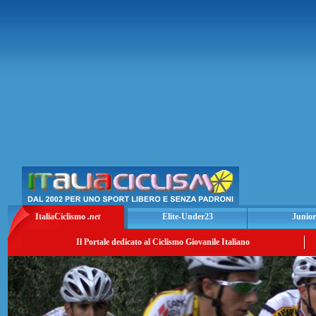
ItaliaCiclismo
.net
Elite-Under23
Junior
Il Portale dedicato al Ciclismo Giovanile Italiano