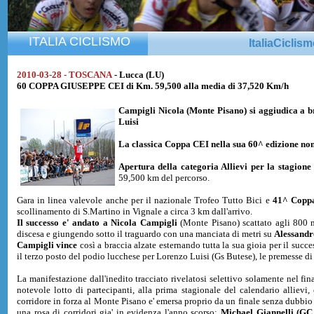
ITALIA CICLISMO
ItaliaCiclis
2010-03-28 - TOSCANA
- Lucca (LU)
60 COPPA GIUSEPPE CEI di Km. 59,500 alla media di 37,520 Km/h
Campigli Nicola
(Monte Pisano) si aggiudica a b
Luisi
La classica Coppa CEI nella sua 60^ edizione non 
Apertura della categoria Allievi per la stagione
59,500 km del percorso.
Gara in linea valevole anche per il nazionale Trofeo Tutto Bici e
41^ Copp
scollinamento di S.Martino in Vignale a circa 3 km dall'arrivo.
Il successo e' andato a Nicola Campigli
(Monte Pisano) scattato agli 800 
discesa e giungendo sotto il traguardo con una manciata di metri su
Alessandr
Campigli vince
così a braccia alzate esternando tutta la sua gioia per il succ
il terzo posto del podio lucchese per Lorenzo Luisi (Gs Butese), le premesse di 
La manifestazione dall'inedito tracciato rivelatosi selettivo solamente nel fin
notevole lotto di partecipanti, alla prima stagionale del calendario allievi
corridore in forza al Monte Pisano e' emersa proprio da un finale senza dubbi
una rosa di corridori gia' in evidenza l'anno scorso:
Michael Giannelli (GC 