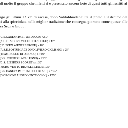
 molto il gruppo che infatti si é presentato ancora forte di quasi tutti gli iscritti ai
go gli ultimi 12 km di ascesa, dopo Valdobbiadene: tra il primo e il decimo del
i alla spicciolata nella miglior tradizione che consegna giornate come queste alle
nza Sech e Giopp.
(G.S.CANEVA IMET 2M DECORI ASD)
(A.C.D. SPRINT VIDOR EDILSOLIGO) a 12"
(UC FOEN WIENERBERGER) a 16"
(A.S.D.POSTUMIA 73 DINO LIVIERO CICLISMO) a 25"
(TEAM BOSCO DI ORSAGO) a 1'00"
(G.S. CORDIOLI ACL LEGNO) a 1'15"
(C.S. LIBERTAS SCORZE') a 1'30"
(MORO-VIOTTO-BICYCLE LINE) a 1'35"
(G.S.CANEVA IMET 2M DECORI ASD) a 1'45"
(GIORGIONE ALISEO VENTILCONV.) a 1'55"