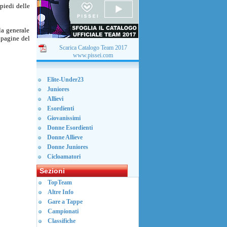
 piedi delle
la generale
 pagine del
Scarica Catalogo Team 2017
www.pissei.com
Elite-Under23
Juniores
Allievi
Esordienti
Giovanissimi
Donne Esordienti
Donne Allieve
Donne Juniores
Cicloamatori
Sezioni
TopTeam
Altre Info
Gare a Tappe
Campionati
Classifiche