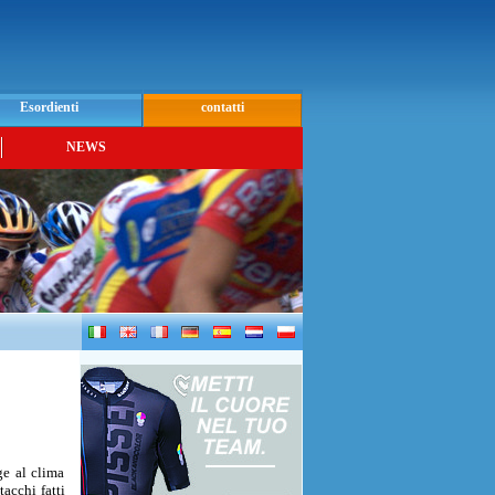
Esordienti
contatti
NEWS
ge al clima
acchi fatti