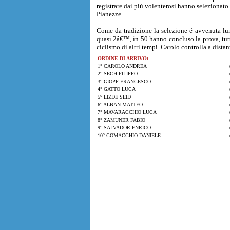
registrare dai più volenterosi hanno selezionato di
Pianezze.
Come da tradizione la selezione é avvenuta lun
quasi 2â€™, in 50 hanno concluso la prova, tutt
ciclismo di altri tempi. Carolo controlla a dista
ORDINE DI ARRIVO:
1° CAROLO ANDREA
2° SECH FILIPPO
3° GIOPP FRANCESCO
4° GATTO LUCA
5° LIZDE SEID
6° ALBAN MATTEO
7° MAVARACCHIO LUCA
8° ZAMUNER FABIO
9° SALVADOR ENRICO
10° COMACCHIO DANIELE