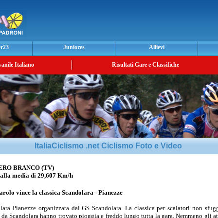
er23
Juniores
Allievi
vanile Italiano
Risultati Gare e Classifiche
ItaliaCiclismo .net Ciclismo Foto e Video
ERO BRANCO (TV)
la media di 29,607 Km/h
arolo
vince la classica
Scandolara - Pianezze
ra Pianezze organizzata dal GS Scandolara. La classica per scalatori non sfug
i da Scandolara hanno trovato pioggia e freddo lungo tutta la gara. Nemmeno gli att