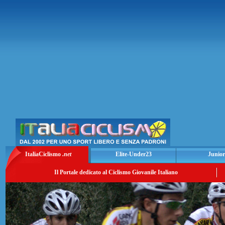
ItaliaCiclismo
.net
Elite-Under23
Junior
Il Portale dedicato al Ciclismo Giovanile Italiano