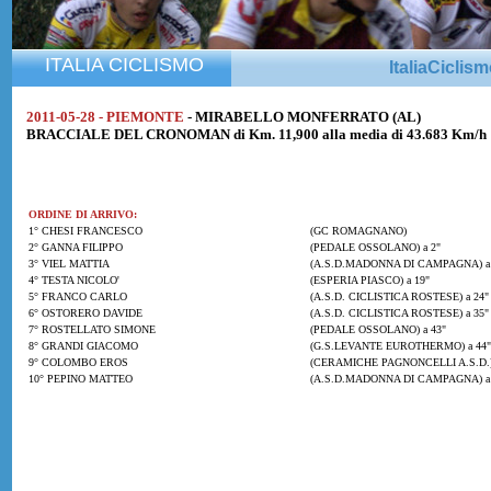
ITALIA CICLISMO
ItaliaCiclis
2011-05-28 - PIEMONTE
- MIRABELLO MONFERRATO (AL)
BRACCIALE DEL CRONOMAN di Km. 11,900 alla media di 43.683 Km/h
ORDINE DI ARRIVO:
1° CHESI FRANCESCO
(GC ROMAGNANO)
2° GANNA FILIPPO
(PEDALE OSSOLANO) a 2"
3° VIEL MATTIA
(A.S.D.MADONNA DI CAMPAGNA) a 
4° TESTA NICOLO'
(ESPERIA PIASCO) a 19"
5° FRANCO CARLO
(A.S.D. CICLISTICA ROSTESE) a 24"
6° OSTORERO DAVIDE
(A.S.D. CICLISTICA ROSTESE) a 35"
7° ROSTELLATO SIMONE
(PEDALE OSSOLANO) a 43"
8° GRANDI GIACOMO
(G.S.LEVANTE EUROTHERMO) a 44"
9° COLOMBO EROS
(CERAMICHE PAGNONCELLI A.S.D.) 
10° PEPINO MATTEO
(A.S.D.MADONNA DI CAMPAGNA) a 