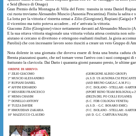
e Seid (Bosco di Orsago)
Gran Premio della Montagna di Villa del Ferro: transita in testa Daniel Rupia
cui ruota troviamo Alessandro Muscio (Ausonia Pescantina). Finita la salita e su
La lotta per la vittoria e' ristretta ormai a Zilio (Giorgione), Rupiani (Gaiga) e
il vicentino ma tutto poteva accadere... ed e' arrivata la vittoria.
Giacomo Zilio (Giorgione) vince nettamente davanti ad Alessandro Muscio (Au
E la sua ottava vittoria stagionale una vittoria voluta attesa costruita non sol
aiutano si cercano si divertono e ottengono esaltanti risultati..la gioia accomun
Parolisi) che con incessante lavoro sono riusciti a creare un vero Gruppo di Am
Nota dolente in una giornata che doveva essere di festa una brutta caduta c
Brenta piazzatosi quarto, che nel tornare verso l'arrivo con i suoi compagni di 
fratturato la clavicola. Dai Dario i quaranta giorni passano presto, le ultime gare
ORDINE DI ARRIVO:
1° ZILIO GIACOMO
(GIORGIONE ALISEO GROUP)
2° MUSCIO ALESSANDRO
(A.S.D. US AUSONIA CSI PESCANTI
3° RUPIANI DANIEL
(ASD BRUNO GAIGA C.A.M.P.I.)
4° AFFINI EDOARDO
(V.C. ISOLANO - STELLA81 -SARTORI
5° MESSIERI FRANCESCO
(SPORT RENO TEAM BOLOGNA) a 2'
6° MEMA CHASIM
(DELTA DEL PO COLLI EUGANEI)
7° DONELLO ANTONY
(S.C. FDB COLOGNA VENETA)
8° TUZZA DAVIDE
(A.S.D. - G.C. BOSARO EMIC)
9° HMOUDDAN ZAKARIA
(V.C. ISOLANO - STELLA81 -SARTOR
10° MAZZUCCO CLAUDIO
(AS D. G.C. CARTURA NALIN)