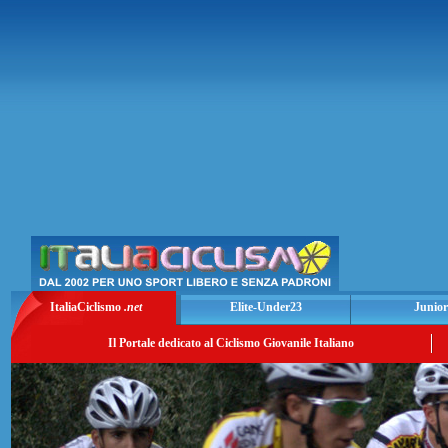
ItaliaCiclismo
.net
Elite-Under23
Junior
Il Portale dedicato al Ciclismo Giovanile Italiano