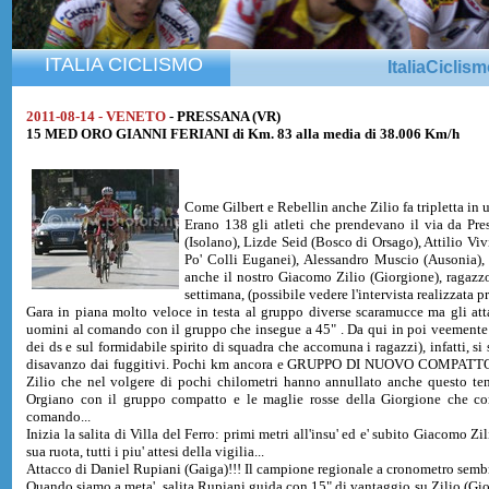
ITALIA CICLISMO
ItaliaCiclis
2011-08-14 - VENETO
- PRESSANA (VR)
15 MED ORO GIANNI FERIANI di Km. 83 alla media di 38.006 Km/h
Come Gilbert e Rebellin anche Zilio fa tripletta in 
Erano 138 gli atleti che prendevano il via da Pres
(Isolano), Lizde Seid (Bosco di Orsago), Attilio Vi
Po' Colli Euganei), Alessandro Muscio (Ausonia),
anche il nostro Giacomo Zilio (Giorgione), ragazzo d
settimana, (possibile vedere l'intervista realizzata pr
Gara in piana molto veloce in testa al gruppo diverse scaramucce ma gli attac
uomini al comando con il gruppo che insegue a 45" . Da qui in poi veemente r
dei ds e sul formidabile spirito di squadra che accomuna i ragazzi), infatti, s
disavanzo dai fuggitivi. Pochi km ancora e GRUPPO DI NUOVO COMPATTO!!
Zilio che nel volgere di pochi chilometri hanno annullato anche questo tent
Orgiano con il gruppo compatto e le maglie rosse della Giorgione che co
comando...
Inizia la salita di Villa del Ferro: primi metri all'insu' ed e' subito Giacomo Zi
sua ruota, tutti i piu' attesi della vigilia...
Attacco di Daniel Rupiani (Gaiga)!!! Il campione regionale a cronometro sembra fa
Quando siamo a meta' salita Rupiani guida con 15" di vantaggio su Zilio (Gio