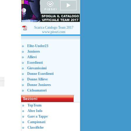
Scarica Catalogo Team 2017
www.pissei.com
Elite-Under23
Juniores
Allievi
Esordienti
Giovanissimi
Donne Esordienti
Donne Allieve
Donne Juniores
Cicloamatori
Sezioni
TopTeam
Altre Info
Gare a Tappe
Campionati
Classifiche