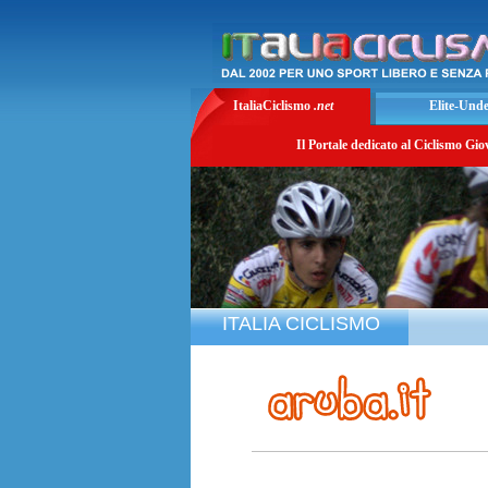
ItaliaCiclismo
.net
Elite-Und
Il Portale dedicato al Ciclismo Gio
ITALIA CICLISMO