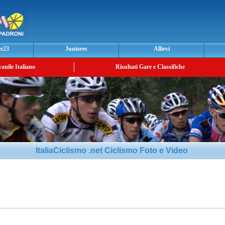
er23
Juniores
Allievi
vanile Italiano
Risultati Gare e Classifiche
ItaliaCiclismo .net Ciclismo Foto e Video