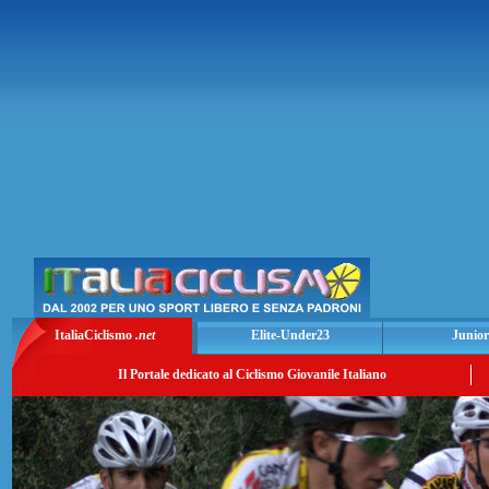
ItaliaCiclismo
.net
Elite-Under23
Junior
Il Portale dedicato al Ciclismo Giovanile Italiano