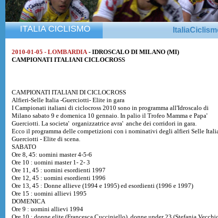
ITALIA CICLISMO
ItaliaCiclis
2010-01-05 - LOMBARDIA
- IDROSCALO DI MILANO (MI)
CAMPIONATI ITALIANI CICLOCROSS
CAMPIONATI ITALIANI DI CICLOCROSS
Alfieri-Selle Italia -Guerciotti- Elite in gara
I Campionati italiani di ciclocross 2010 sono in programma all'Idroscalo di
Milano sabato 9 e domenica 10 gennaio. In palio il Trofeo Mamma e Papa'
Guerciotti. La societa' organizzatrice avra' anche dei corridori in gara.
Ecco il programma delle competizioni con i nominativi degli alfieri Selle Italia
Guerciotti - Elite di scena.
SABATO
Ore 8, 45: uomini master 4-5-6
Ore 10 : uomini master 1- 2- 3
Ore 11, 45 : uomini esordienti 1997
Ore 12, 45 : uomini esordienti 1996
Ore 13, 45 : Donne allieve (1994 e 1995) ed esordienti (1996 e 1997)
Ore 15 : uomini allievi 1995
DOMENICA
Ore 9 : uomini allievi 1994
Ore 10 : donne elite (Francesca Cucciniello), donne under 23 (Stefania Vecchi