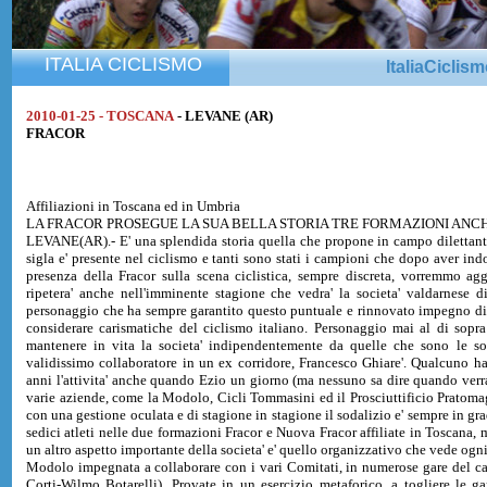
ITALIA CICLISMO
ItaliaCiclis
2010-01-25 - TOSCANA
- LEVANE (AR)
FRACOR
Affiliazioni in Toscana ed in Umbria
LA FRACOR PROSEGUE LA SUA BELLA STORIA TRE FORMAZIONI ANCH
LEVANE(AR).- E' una splendida storia quella che propone in campo dilettanti
sigla e' presente nel ciclismo e tanti sono stati i campioni che dopo aver in
presenza della Fracor sulla scena ciclistica, sempre discreta, vorremmo agg
ripetera' anche nell'imminente stagione che vedra' la societa' valdarnese d
personaggio che ha sempre garantito questo puntuale e rinnovato impegno di 
considerare carismatiche del ciclismo italiano. Personaggio mai al di sopra
mantenere in vita la societa' indipendentemente da quelle che sono le s
validissimo collaboratore in un ex corridore, Francesco Ghiare'. Qualcuno ha
anni l'attivita' anche quando Ezio un giorno (ma nessuno sa dire quando verra
varie aziende, come la Modolo, Cicli Tommasini ed il Prosciuttificio Pratomagn
con una gestione oculata e di stagione in stagione il sodalizio e' sempre in g
sedici atleti nelle due formazioni Fracor e Nuova Fracor affiliate in Toscana, m
un altro aspetto importante della societa' e' quello organizzativo che vede ogni
Modolo impegnata a collaborare con i vari Comitati, in numerose gare del ca
Corti-Wilmo Botarelli). Provate in un esercizio metaforico, a togliere le g