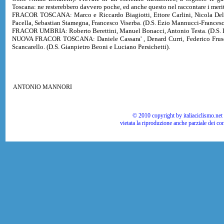
Toscana: ne resterebbero davvero poche, ed anche questo nel raccontare i meriti
FRACOR TOSCANA: Marco e Riccardo Biagiotti, Ettore Carlini, Nicola Del 
Pacella, Sebastian Stamegna, Francesco Viserba. (D.S. Ezio Mannucci-Francesc
FRACOR UMBRIA: Roberto Berettini, Manuel Bonacci, Antonio Testa. (D.S. L
NUOVA FRACOR TOSCANA: Daniele Cassara' , Denard Curri, Federico Fruscin
Scancarello. (D.S. Gianpietro Beoni e Luciano Persichetti).
ANTONIO MANNORI
© 2010 copyright by italiaciclismo.net | T
vietata la riproduzione anche parziale dei co