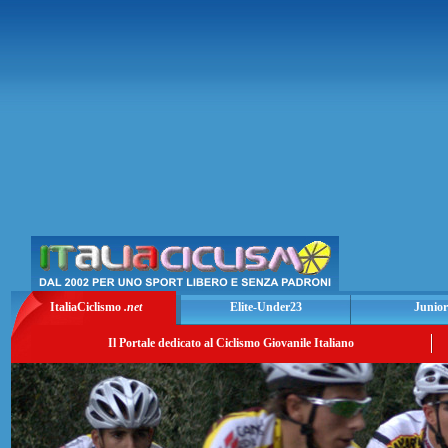
ItaliaCiclismo
.net
Elite-Under23
Junior
Il Portale dedicato al Ciclismo Giovanile Italiano