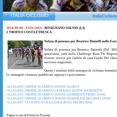
ITALIA CICLISMO
ItaliaCiclis
2010-08-08 - TOSCANA
- ROSIGNANO SOLVAY (LI)
2 TROFEO COSTA ETRUSCA
Volata di potenza per Beatrice Dainelli nelle Esor
Volata di potenza per Beatrice Dainelli (Pol. Mi
quest'anno, tutti nella Challenge Rasa Tre Regioni
d'onore invece per l'atleta di casa Giada Del Gh
successo stagionale.
Questi i risultati della rassegna di ciclismo fem
Le immagini verranno pubblicate appena ci perverranno
ALLEGATO: ORDINE DI ARRIVO DONNE ALLIEVE
ALLEGATO: ORDINE DI ARRIVO GENERALE DONNE ESORDIENTI
ALLEGATO: ORDINE DI ARRIVO DONNE ESORDIENTI PRIMO ANNO
ALLEGATO: ORDINE DI ARRIVO DONNE ESORDIENTI SECONDO ANNO
ALLEGATO: CLASSIFICA GHALLENGE ROSA TRE REGIONI
Pagina a cura di Ferruccio Possenti