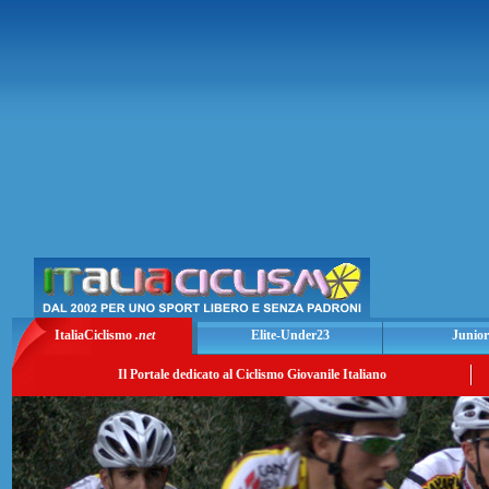
ItaliaCiclismo
.net
Elite-Under23
Junior
Il Portale dedicato al Ciclismo Giovanile Italiano