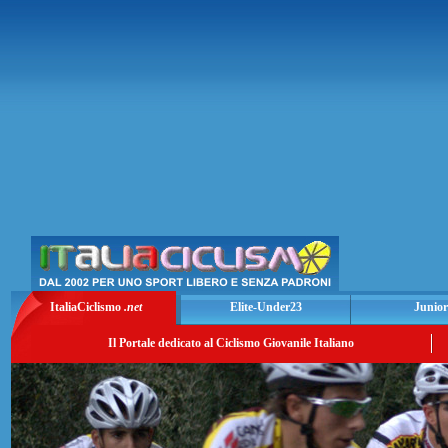
ItaliaCiclismo
.net
Elite-Under23
Junior
Il Portale dedicato al Ciclismo Giovanile Italiano