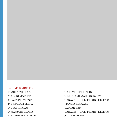
ORDINE DI ARRIVO:
1° MORZENTI LISA
(G.S.C.VILLONGO ASD)
2° ALZINI MARTINA
(S.C.CESANO MADERNO) a 42"
3° FAZZONE YLENIA
(CANAVESI - CICLI FIORIN - DESPAR)
4° BISSOLATI ELENA
(PIANETA ROSA ASD)
5° VECE MIRIAM
(VALCAR PBM)
6° MANZONI GLORIA
(CANAVESI - CICLI FIORIN - DESPAR)
7° BARBIERI RACHELE
(S.C. FORLIVESE)