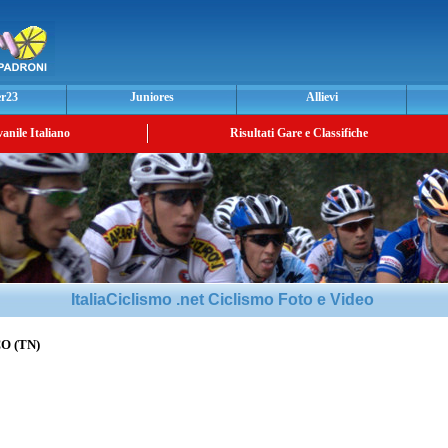
er23
Juniores
Allievi
vanile Italiano
Risultati Gare e Classifiche
ItaliaCiclismo .net Ciclismo Foto e Video
CO (TN)