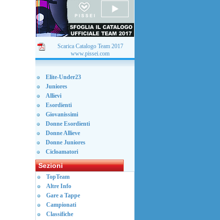
Scarica Catalogo Team 2017
www.pissei.com
Elite-Under23
Juniores
Allievi
Esordienti
Giovanissimi
Donne Esordienti
Donne Allieve
Donne Juniores
Cicloamatori
Sezioni
TopTeam
Altre Info
Gare a Tappe
Campionati
Classifiche