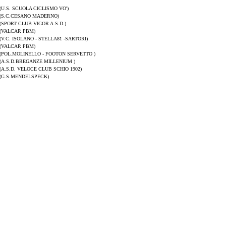
(U.S. SCUOLA CICLISMO VO')
(S.C.CESANO MADERNO)
(SPORT CLUB VIGOR A.S.D.)
(VALCAR PBM)
(V.C. ISOLANO - STELLA81 -SARTORI)
(VALCAR PBM)
(POL.MOLINELLO - FOOTON SERVETTO )
(A.S.D.BREGANZE MILLENIUM )
(A.S.D. VELOCE CLUB SCHIO 1902)
(G.S.MENDELSPECK)