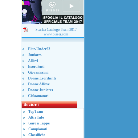
Scarica Catalogo Team 2017
www.pissei.com
Elite-Under23
Juniores
Allievi
Esordienti
Giovanissimi
Donne Esordienti
Donne Allieve
Donne Juniores
Cicloamatori
Sezioni
TopTeam
Altre Info
Gare a Tappe
Campionati
Classifiche