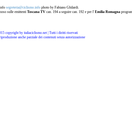
info
segreteria@ciclismo.info
photo by Fabiano Ghilardi.
noso sulle emittenti
Toscana TV
can. 194 a seguire can. 192 e per l'
Emilia Romagna
progra
15 copyright by italiaciclismo.net | Tutti i diritti riservati
 riproduzione anche parziale dei contenuti senza autorizzazione