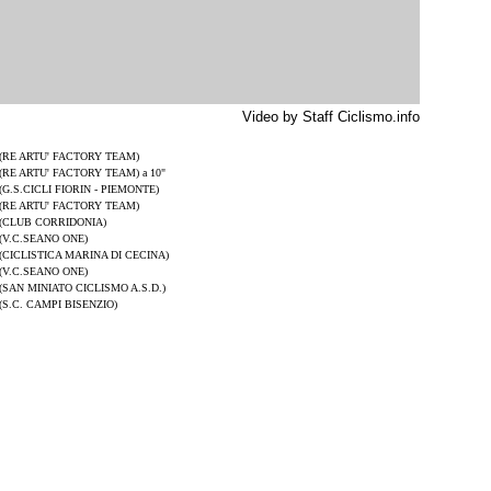
Video by Staff Ciclismo.info
(RE ARTU' FACTORY TEAM)
(RE ARTU' FACTORY TEAM) a 10"
(G.S.CICLI FIORIN - PIEMONTE)
(RE ARTU' FACTORY TEAM)
(CLUB CORRIDONIA)
(V.C.SEANO ONE)
(CICLISTICA MARINA DI CECINA)
(V.C.SEANO ONE)
(SAN MINIATO CICLISMO A.S.D.)
(S.C. CAMPI BISENZIO)