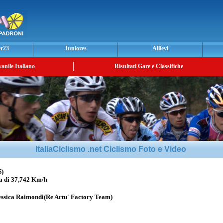
er23
Juniores
Allievi
vanile Italiano
Risultati Gare e Classifiche
ItaliaCiclismo .net Ciclismo Foto e Video
)
 di 37,742 Km/h
essica Raimondi
(Re Artu' Factory Team)