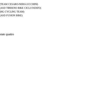
(TEAM CESARO-NERI-LUCCHINI)
(ASD TIRRENO BIKE CICLI FATATO)
(HG CYCLING TEAM)
(ASD FUSION BIKE)
state quattro