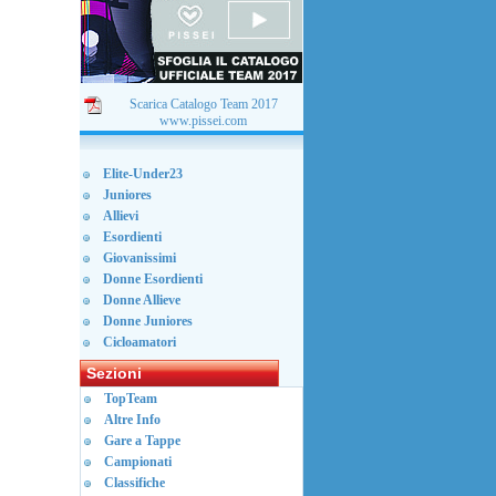
Scarica Catalogo Team 2017
www.pissei.com
Elite-Under23
Juniores
Allievi
Esordienti
Giovanissimi
Donne Esordienti
Donne Allieve
Donne Juniores
Cicloamatori
Sezioni
TopTeam
Altre Info
Gare a Tappe
Campionati
Classifiche