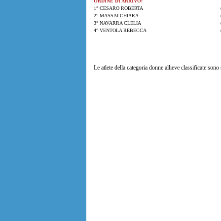
ORDINE DI ARRIVO:
1° CESARO ROBERTA
2° MASSAI CHIARA
3° NAVARRA CLELIA
4° VENTOLA REBECCA
Le atlete della categoria donne allieve classificate sono 