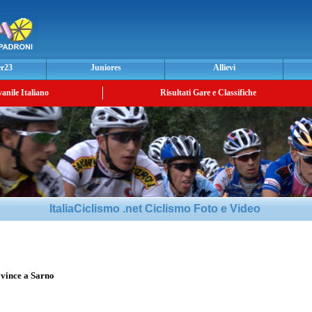
er23
Juniores
Allievi
vanile Italiano
Risultati Gare e Classifiche
ItaliaCiclismo .net Ciclismo Foto e Video
vince a Sarno