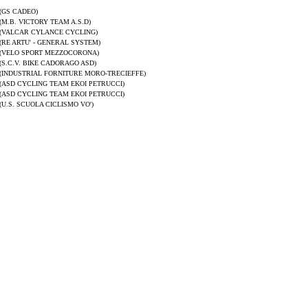
(GS CADEO)
(M.B. VICTORY TEAM A.S.D)
(VALCAR CYLANCE CYCLING)
(RE ARTU' - GENERAL SYSTEM)
(VELO SPORT MEZZOCORONA)
(S.C.V. BIKE CADORAGO ASD)
(INDUSTRIAL FORNITURE MORO-TRECIEFFE)
(ASD CYCLING TEAM EKOI PETRUCCI)
(ASD CYCLING TEAM EKOI PETRUCCI)
(U.S. SCUOLA CICLISMO VO')