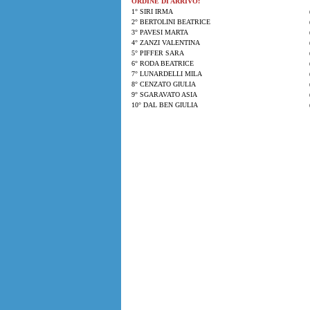
ORDINE DI ARRIVO:
1° SIRI IRMA
2° BERTOLINI BEATRICE
3° PAVESI MARTA
4° ZANZI VALENTINA
5° PIFFER SARA
6° RODA BEATRICE
7° LUNARDELLI MILA
8° CENZATO GIULIA
9° SGARAVATO ASIA
10° DAL BEN GIULIA