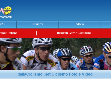
er23
Juniores
Allievi
vanile Italiano
Risultati Gare e Classifiche
ItaliaCiclismo .net Ciclismo Foto e Video