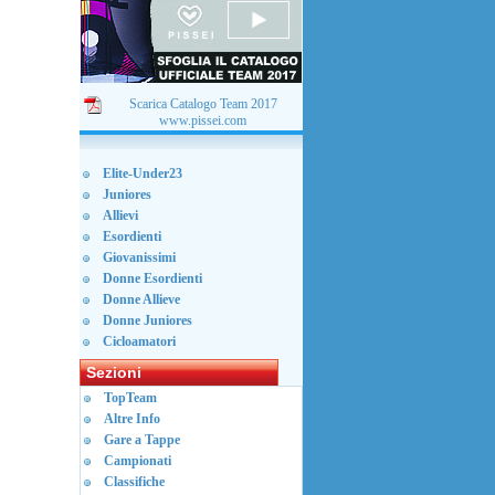
Scarica Catalogo Team 2017
www.pissei.com
Elite-Under23
Juniores
Allievi
Esordienti
Giovanissimi
Donne Esordienti
Donne Allieve
Donne Juniores
Cicloamatori
Sezioni
TopTeam
Altre Info
Gare a Tappe
Campionati
Classifiche