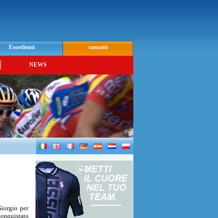
Esordienti
contatti
NEWS
Giorgio per
conquistato