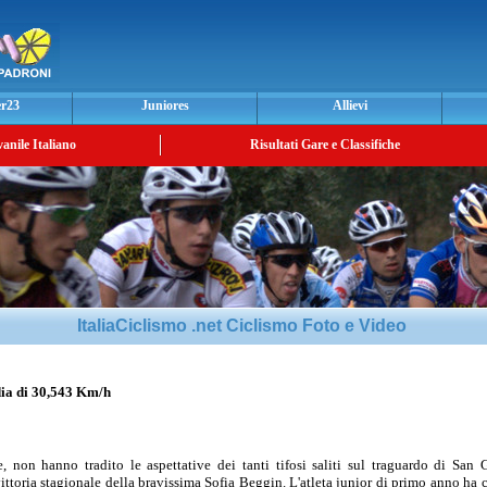
er23
Juniores
Allievi
vanile Italiano
Risultati Gare e Classifiche
ItaliaCiclismo .net Ciclismo Foto e Video
a di 30,543 Km/h
e, non hanno tradito le aspettative dei tanti tifosi saliti sul traguardo di San 
ittoria stagionale della bravissima Sofia Beggin. L'atleta junior di primo anno ha 