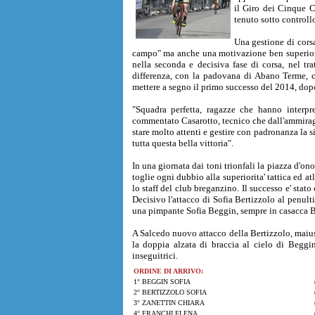
il Giro dei Cinque C
tenuto sotto controllo
Una gestione di corsa
campo" ma anche una motivazione ben superiore 
nella seconda e decisiva fase di corsa, nel tra
differenza, con la padovana di Abano Terme, cr
mettere a segno il primo successo del 2014, dopo
"Squadra perfetta, ragazze che hanno interp
commentato Casarotto, tecnico che dall'ammiragl
stare molto attenti e gestire con padronanza la si
tutta questa bella vittoria".
In una giornata dai toni trionfali la piazza d'ono
toglie ogni dubbio alla superiorita' tattica ed a
lo staff del club breganzino. Il successo e' stato
Decisivo l'attacco di Sofia Bertizzolo al penul
una pimpante Sofia Beggin, sempre in casacca 
A Salcedo nuovo attacco della Bertizzolo, maius
la doppia alzata di braccia al cielo di Begg
inseguitrici.
ORDINE DI ARRIVO:
1° BEGGIN SOFIA
2° BERTIZZOLO SOFIA
3° ZANETTIN CHIARA
4° FRANCHI ELENA