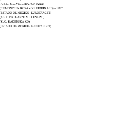
(A.S.D. S.C.VECCHIA FONTANA)
(PIEMONTE IN ROSA - G.S.FIORIN ASD) a 1'07"
(ESTADO DE MEXICO- EUROTARGET)
(A.S.D.BREGANZE MILLENIUM )
(SLO, RADENSKA KD)
(ESTADO DE MEXICO- EUROTARGET)