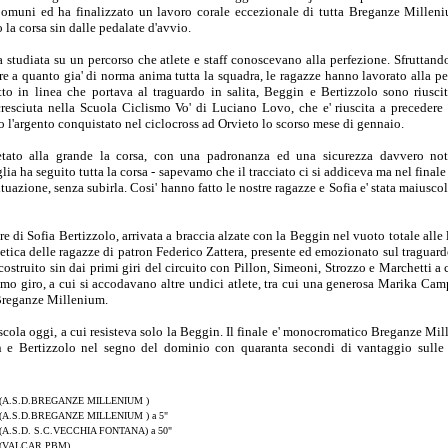
omuni ed ha finalizzato un lavoro corale eccezionale di tutta Breganze Millen
 la corsa sin dalle pedalate d'avvio.
 studiata su un percorso che atlete e staff conoscevano alla perfezione. Sfruttando 
a quanto gia' di norma anima tutta la squadra, le ragazze hanno lavorato alla pe
tto in linea che portava al traguardo in salita, Beggin e Bertizzolo sono riuscit
esciuta nella Scuola Ciclismo Vo' di Luciano Lovo, che e' riuscita a precedere 
 l'argento conquistato nel ciclocross ad Orvieto lo scorso mese di gennaio.
retato alla grande la corsa, con una padronanza ed una sicurezza davvero not
ia ha seguito tutta la corsa - sapevamo che il tracciato ci si addiceva ma nel fina
tuazione, senza subirla. Cosi' hanno fatto le nostre ragazze e Sofia e' stata maiuscol
re di Sofia Bertizzolo, arrivata a braccia alzate con la Beggin nel vuoto totale alle 
tletica delle ragazze di patron Federico Zattera, presente ed emozionato sul traguar
 costruito sin dai primi giri del circuito con Pillon, Simeoni, Strozzo e Marchetti a 
timo giro, a cui si accodavano altre undici atlete, tra cui una generosa Marika Ca
Breganze Millenium.
cola oggi, a cui resisteva solo la Beggin. Il finale e' monocromatico Breganze Mi
in e Bertizzolo nel segno del dominio con quaranta secondi di vantaggio sulle
(A.S.D.BREGANZE MILLENIUM )
(A.S.D.BREGANZE MILLENIUM ) a 5"
(A.S.D. S.C.VECCHIA FONTANA) a 50"
(VALCAR PBM)