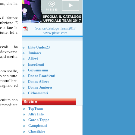
ium, che ha
il "fattore
rfezione. E
e a fare la
Scarica Catalogo Team 2017
tutte. Ed a
www.pissei.com
evoli - ha
Elite-Under23
le dovevamo
Juniores
a, si merita
Allievi
Esordienti
Giovanissimi
loro spalle,
do con tutto
Donne Esordienti
controllare.
Donne Allieve
mpagnaro ed
Donne Juniores
Cicloamatori
llenium con
Sezioni
 immediate
TopTeam
Altre Info
Gare a Tappe
Campionati
Classifiche