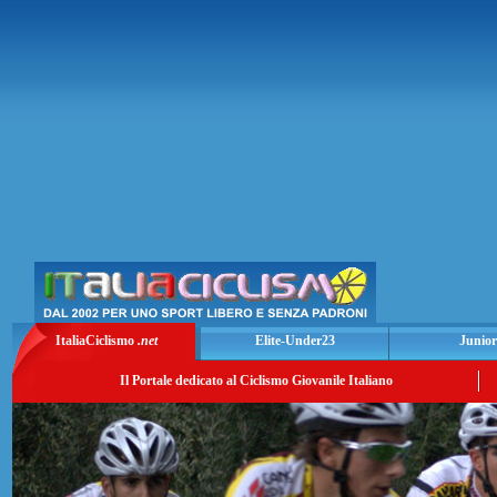
ItaliaCiclismo
.net
Elite-Under23
Junior
Il Portale dedicato al Ciclismo Giovanile Italiano