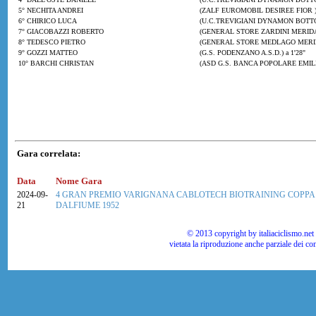
5° NECHITA ANDREI
(ZALF EUROMOBIL DESIREE FIOR ) 
6° CHIRICO LUCA
(U.C.TREVIGIANI DYNAMON BOTTOLI
7° GIACOBAZZI ROBERTO
(GENERAL STORE ZARDINI MERIDA
8° TEDESCO PIETRO
(GENERAL STORE MEDLAGO MERIDA 
9° GOZZI MATTEO
(G.S. PODENZANO A.S.D.) a 1'28"
10° BARCHI CHRISTAN
(ASD G.S. BANCA POPOLARE EMI
Gara correlata:
Data
Nome Gara
2024-09-
4 GRAN PREMIO VARIGNANA CABLOTECH BIOTRAINING COPPA
21
DALFIUME 1952
© 2013 copyright by italiaciclismo.net | T
vietata la riproduzione anche parziale dei co