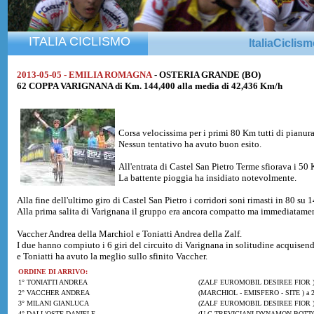
ITALIA CICLISMO
ItaliaCiclis
2013-05-05 - EMILIA ROMAGNA
- OSTERIA GRANDE (BO)
62 COPPA VARIGNANA di Km. 144,400 alla media di 42,436 Km/h
Corsa velocissima per i primi 80 Km tutti di pianur
Nessun tentativo ha avuto buon esito.
All'entrata di Castel San Pietro Terme sfiorava i 50
La battente pioggia ha insidiato notevolmente.
Alla fine dell'ultimo giro di Castel San Pietro i corridori soni rimasti in 80 su 1
Alla prima salita di Varignana il gruppo era ancora compatto ma immediatamen
Vaccher Andrea della Marchiol e Toniatti Andrea della Zalf.
I due hanno compiuto i 6 giri del circuito di Varignana in solitudine acquis
e Toniatti ha avuto la meglio sullo sfinito Vaccher.
ORDINE DI ARRIVO:
1° TONIATTI ANDREA
(ZALF EUROMOBIL DESIREE FIOR 
2° VACCHER ANDREA
(MARCHIOL - EMISFERO - SITE ) a 2
3° MILANI GIANLUCA
(ZALF EUROMOBIL DESIREE FIOR ) 
4° DALL'OSTE DANIELE
(U.C.TREVIGIANI DYNAMON BOTTO