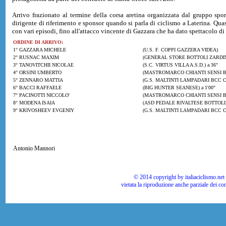
Arrivo frazionato al termine della corsa aretina organizzata dal gruppo sp
dirigente di riferimento e sponsor quando si parla di ciclismo a Laterina. Quasi
con vari episodi, fino all'attacco vincente di Gazzara che ha dato spettacolo di g
ORDINE DI ARRIVO:
1° GAZZARA MICHELE
(U.S. F. COPPI GAZZERA VIDEA)
2° RUSNAC MAXIM
(GENERAL STORE BOTTOLI ZARDINI
3° TANOVITCHII NICOLAE
(S.C. VIRTUS VILLA A.S.D.) a 36"
4° ORSINI UMBERTO
(MASTROMARCO CHIANTI SENSI B
5° ZENNARO MATTIA
(G.S. MALTINTI LAMPADARI BCC C
6° BACCI RAFFAELE
(BIG HUNTER SEANESE) a 1'00"
7° PACINOTTI NICCOLO'
(MASTROMARCO CHIANTI SENSI B
8° MODENA ISAIA
(ASD PEDALE RIVALTESE BOTTOLI
9° KRIVOSHEEV EVGENIY
(G.S. MALTINTI LAMPADARI BCC 
Antonio Mannori
© 2014 copyright by italiaciclismo.net | T
vietata la riproduzione anche parziale dei co