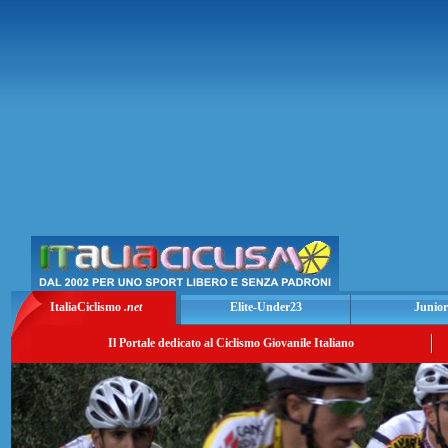
ItaliaCiclismo
.net
Elite-Under23
Junior
Il Portale dedicato al Ciclismo Giovanile Italiano