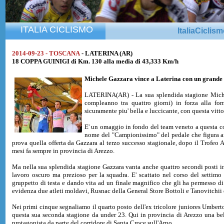
ITALIA CICLISMO
ItaliaCiclis
2014-09-23 - TOSCANA
- LATERINA (AR)
18 COPPA GUINIGI di Km. 130 alla media di 43,333 Km/h
Michele Gazzara
vince a Laterina con un grande 
LATERINA(AR) - La sua splendida stagione Michel
compleanno tra quattro giorni) in forza alla fo
sicuramente piu' bella e luccicante, con questa vitt
E' un omaggio in fondo del team veneto a questa c
nome del "Campionissimo" del pedale che figura 
prova quella offerta da Gazzara al terzo successo stagionale, dopo il Trofeo
mesi fa sempre in provincia di Arezzo.
Ma nella sua splendida stagione Gazzara vanta anche quattro secondi posti in
lavoro oscuro ma prezioso per la squadra. E' scattato nel corso del settimo 
gruppetto di testa e dando vita ad un finale magnifico che gli ha permesso di re
evidenza due atleti moldavi, Rusnac della General Store Bottoli e Tanovitchii de
Nei primi cinque segnaliamo il quarto posto dell'ex tricolore juniores Umbert
questa sua seconda stagione da under 23. Qui in provincia di Arezzo una bel
protagonista da parte del corridore di Santa Croce sull'Arno.