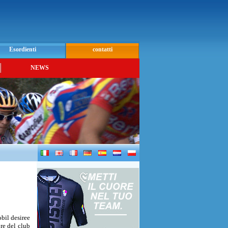
Esordienti
contatti
NEWS
bil desiree
ore del club