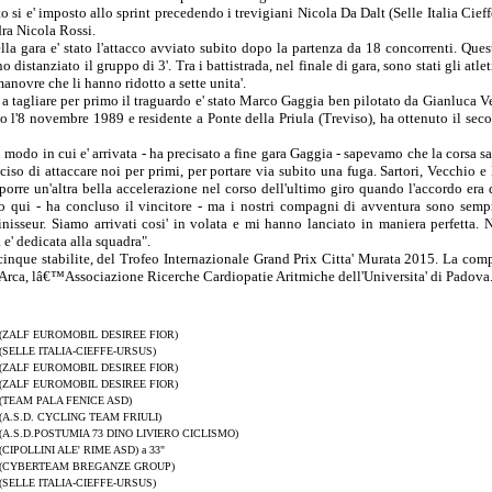
o si e' imposto allo sprint precedendo i trevigiani Nicola Da Dalt (Selle Italia Cief
ra Nicola Rossi.
ella gara e' stato l'attacco avviato subito dopo la partenza da 18 concorrenti. Ques
 distanziato il gruppo di 3'. Tra i battistrada, nel finale di gara, sono stati gli atlet
anovre che li hanno ridotto a sette unita'.
ti e a tagliare per primo il traguardo e' stato Marco Gaggia ben pilotato da Gianluca 
ato l'8 novembre 1989 e residente a Ponte della Priula (Treviso), ha ottenuto il sec
il modo in cui e' arrivata - ha precisato a fine gara Gaggia - sapevamo che la corsa s
ciso di attaccare noi per primi, per portare via subito una fuga. Sartori, Vecchio e
imporre un'altra bella accelerazione nel corso dell'ultimo giro quando l'accordo era 
o qui - ha concluso il vincitore - ma i nostri compagni di avventura sono semp
inisseur. Siamo arrivati cosi' in volata e mi hanno lanciato in maniera perfetta.
 e' dedicata alla squadra".
 cinque stabilite, del Trofeo Internazionale Grand Prix Citta' Murata 2015. La comp
 l'Arca, lâ€™Associazione Ricerche Cardiopatie Aritmiche dell'Universita' di Padova
(ZALF EUROMOBIL DESIREE FIOR)
(SELLE ITALIA-CIEFFE-URSUS)
(ZALF EUROMOBIL DESIREE FIOR)
(ZALF EUROMOBIL DESIREE FIOR)
(TEAM PALA FENICE ASD)
(A.S.D. CYCLING TEAM FRIULI)
(A.S.D.POSTUMIA 73 DINO LIVIERO CICLISMO)
(CIPOLLINI ALE' RIME ASD) a 33"
(CYBERTEAM BREGANZE GROUP)
(SELLE ITALIA-CIEFFE-URSUS)