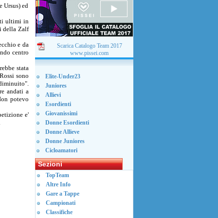
fe Ursus) ed
ti ultimi in
i della Zalf
Vecchio e da
Scarica Catalogo Team 2017
ondo centro
www.pissei.com
arebbe stata
 Rossi sono
Elite-Under23
diminuito".
Juniores
re andati a
Allievi
 Non potevo
Esordienti
Giovanissimi
etizione e'
.
Donne Esordienti
Donne Allieve
Donne Juniores
Cicloamatori
Sezioni
TopTeam
Altre Info
Gare a Tappe
Campionati
Classifiche