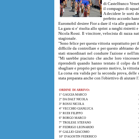
di Castelfranco Venet
il compagno di squad
A decidere le sorti d
perfetto accordo hanno
Euromobil desiree Fior a dare il via alle grandi m
La gara si e' risolta allo sprint a ranghi ristret
Nicola Rossi. Il vincitore, velocista di razza n
stagionale.
"Sono felice per questa vittoria soprattutto per 
difficile da controllare e per questo abbiamo de
stati straordinari nel condurre l'azione e nell'
"Mi sarebbe piaciuto che anche loro vincesser
riprenderli quando hanno tentato il colpo da f
sbagliare e proprio per questo motivo, la vittoria
La corsa era valida per la seconda prova, delle
stata preparata anche con l'obiettivo di aiutare
ORDINE DI ARRIVO:
1° GAGGIA MARCO
2° DA DALT NICOLA
3° ROSSI NICOLA
4° VECCHIO GIANLUCA
5° RUDI FILIPPO
6° BORGO MARCO
7° TROLESE STEFANO
8° FEDRIGO LEONARDO
9° GALLIO GIACOMO
10° D'AGOSTIN FEDERICO