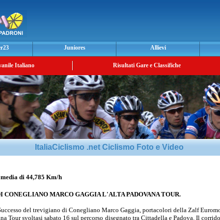
er23
Juniores
Allievi
vanile Italiano
Risultati Gare e Classifiche
ItaliaCiclismo .net Ciclismo Foto e Video
media di 44,785 Km/h
DI CONEGLIANO MARCO GAGGIA L'ALTA PADOVANA TOUR.
uccesso del trevigiano di Conegliano Marco Gaggia, portacolori della Zalf Euromo
ana Tour svoltasi sabato 16 sul percorso disegnato tra Cittadella e Padova. Il corrid