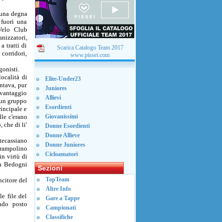
i una degna
 fuori una
Velo Club
nizzatori,
a tratti di
Scarica Catalogo Team 2017
corridori,
www.pissei.com
gonisti.
ocalità di
Elite-Under23
ntava, pur
Juniores
o vantaggio
Allievi
o un gruppo
Esordienti
rincipale e
lle c'erano
Giovanissimi
che di li'
Donne Esordienti
Donne Allieve
ntecassiano
Donne Juniores
 trampolino
Cicloamatori
n virtù di
la Bedogni
Sezioni
TopTeam
ncitore del
Altre Info
e file del
Gare a Tappe
ndo posto
Campionati
Classifiche