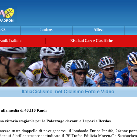
er23
Juniores
Allievi
vanile Italiano
Risultati Gare e Classifiche
ItaliaCiclismo .net Ciclismo Foto e Video
la media di 40,116 Km/h
ima vittoria stagionle per la Palazzago davanti a Lupori e Berdos
rezza su un drappello di nove generosi, il lombardo Enrico Peruffo, 24enne porta
ent, si è brillantemente aggiudicato il "9° Trofeo Edilizia Mogetta" a Sambucheto