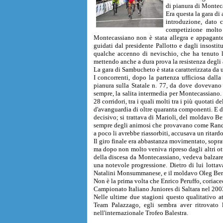
di pianura di Montec
Era questa la gara di
introduzione, dato 
competizione molto 
Montecassiano non è stata allegra e appagante
guidati dal presidente Pallotto e dagli insostit
qualche accenno di nevischio, che ha tenuto lon
mettendo anche a dura prova la resistenza degli 
La gara di Sambucheto è stata caratterizzata da 
I concorrenti, dopo la partenza ufficiosa dall
pianura sulla Statale n. 77, da dove dovevano 
sempre, la salita intermedia per Montecassiano. 
28 corridori, tra i quali molti tra i più quotati 
d'avanguardia di oltre quaranta componenti. E da
decisivo; si trattava di Marioli, del moldavo Ber
sempre degli animosi che provavano come Randaz
a poco li avrebbe riassorbiti, accusava un ritardo
Il giro finale era abbastanza movimentato, soprat
ma dopo non molto veniva ripreso dagli altri ott
della discesa da Montecassiano, vedeva balzare
una notevole progressione. Dietro di lui lottav
Natalini Monsummanese, e il moldavo Oleg Berd
Non è la prima volta che Enrico Peruffo, coriace
Campionato Italiano Juniores di Saltara nel 200
Nelle ultime due stagioni questo qualitativo a
Team Palazzago, egli sembra aver ritrovato
nell'internazionale Trofeo Balestra.