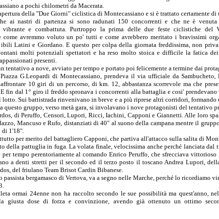
assiano a pochi chilometri da Macerata.
 apertura della "Due Giorni" ciclistica di Montecassiano e si è trattato certamente d
che ai nastri di partenza si sono radunati 150 concorrenti e che ne è venuta
vibrante e combattuta. Purtroppo la prima delle due feste ciclistiche del 
 come avremmo voluto un po' tutti e come avrebbero meritato i bravissimi orga
uibili Latini e Giordano. E questo per colpa della giornata freddissima, non priva 
tani molti potenziali spettatori e ha reso molto stoica e difficile la fatica dei 
appassionati presenti.
un tentativo a nove, avviato per tempo e portato poi felicemente a termine dai prota
a Piazza G.Leopardi di Montecassiano, prendeva il via ufficiale da Sambucheto, l
affrontare 10 giri di un percorso, di km. 12, abbastanza scorrevole ma che prese
E fin dal 1° giro il freddo spronava i concorrenti alla battaglia e cosi' prendevan
del lotto. Sui battistrada rinvenivano in breve e a più riprese altri corridori, formand
 questo gruppo, verso metà gara, si involavano i nove protagonisti del tentativo p
dos, di Peruffo, Censori, Lupori, Ricci, Iachini, Capponi e Giannetti. Alle loro spa
zo, Mancuso e Rufo, distanziati di 40" al suono della campana mentre il gruppo, 
 di 1'18".
tutto per merito del battagliero Capponi, che partiva all'attacco sulla salita di Mo
o della pattuglia in fuga. La volata finale, velocissima anche perché lanciata dal
 per tempo perentoriamente al comando Enrico Peruffo, che sfrecciava vittorioso i
ano a denti stretti per il secondo ed il terzo posto il toscano Andrea Lupori, del
os, del friulano Team Brisot Cardin Bibanese.
o passista bergamasco di Vertova, va a segno nelle Marche, perché lo ricordiamo vi
3.
tleta ormai 24enne non ha raccolto secondo le sue possibilità ma quest'anno, nell
 la giusta dose di forza e convinzione, avendo già ottenuto un ottimo seco