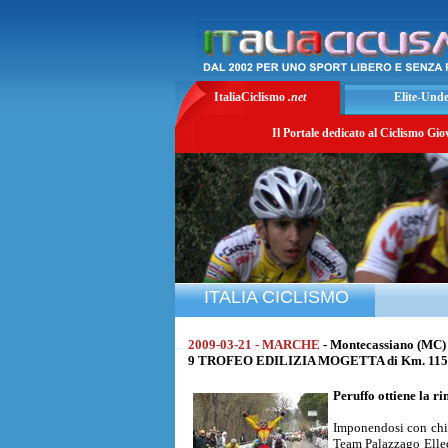
ItaliaCiclismo
.net
Elite-Und
Il Portale dedicato al Ciclismo Gio
ITALIA CICLISMO
2009-03-21 - MARCHE
- Montecassiano (MC)
9 TROFEO EDILIZIA MOGETTA di Km. 115 al
Peruffo ottiene la r
Imponendosi con chia
Team Palazzago Elled