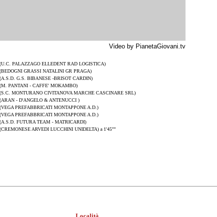
Video by PianetaGiovani.tv
(U.C. PALAZZAGO ELLEDENT RAD LOGISTICA)
(BEDOGNI GRASSI NATALINI GR PRAGA)
(A.S.D. G.S. BIBANESE -BRISOT CARDIN)
(M. PANTANI - CAFFE' MOKAMBO)
(S.C. MONTURANO CIVITANOVA MARCHE CASCINARE SRL)
(ARAN - D'ANGELO & ANTENUCCI )
(VEGA PREFABBRICATI MONTAPPONE A.D.)
(VEGA PREFABBRICATI MONTAPPONE A.D.)
(A.S.D. FUTURA TEAM - MATRICARDI)
(CREMONESE ARVEDI LUCCHINI UNIDELTA) a 1'45""
Località