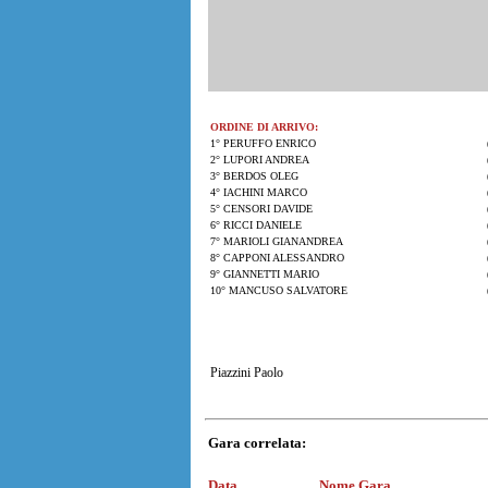
ORDINE DI ARRIVO:
1° PERUFFO ENRICO
2° LUPORI ANDREA
3° BERDOS OLEG
4° IACHINI MARCO
5° CENSORI DAVIDE
6° RICCI DANIELE
7° MARIOLI GIANANDREA
8° CAPPONI ALESSANDRO
9° GIANNETTI MARIO
10° MANCUSO SALVATORE
Piazzini Paolo
Gara correlata:
Data
Nome Gara