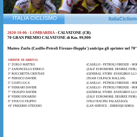
ITALIA CICLISMO
ItaliaCiclis
2020-10-06 - LOMBARDIA
- CALVATONE (CR)
70 GRAN PREMIO CALVATONE di Km. 99,900
Matteo Zurlo
(Casillo-Petroli Firenze-Hoppla') anticipa gli sprinter nel 
ORDINE DI ARRIVO:
1° ZURLO MATTEO
(CASILLO - PETROLI FIRENZE - HO
2° ZANONCELLO ENRICO
(ZALF EUROMOBIL DESIREE FIOR) 
3° ROCCHETTA CRISTIAN
(GENERAL STORE -ESSEGIBI-F.LLI 
4° PERSICO DAVIDE
(TEAM COLPACK BALLAN)
5° COATI LUCA
(CASILLO - PETROLI FIRENZE - HO
6° FERRARI DAVIDE
(CASILLO - PETROLI FIRENZE - HO
7° VIGNATO DAVIDE
(GENERAL STORE -ESSEGIBI-F.LLI 
8° FERRI EDOARDO
(ZALF EUROMOBIL DESIREE FIOR)
9° STOCCO FILIPPO
(VELO RACING PALAZZAGO)
10° FRIGERIO STEFANO
(LAN SERVICE - ZHEROQUADRO)