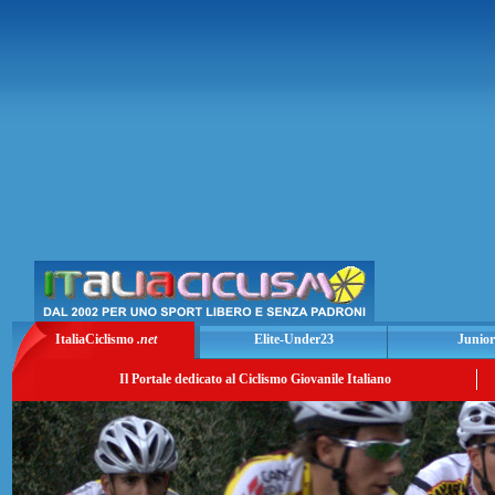
ItaliaCiclismo
.net
Elite-Under23
Junior
Il Portale dedicato al Ciclismo Giovanile Italiano