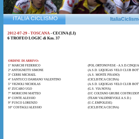
ITALIA CICLISMO
ItaliaCiclis
2012-07-29 - TOSCANA
- CECINA (LI)
6 TROFEO LOGIC di Km. 37
ORDINE DI ARRIVO:
1° MARCHI FEDERICO
(POL.ORTONOVESE - A.S.D.CINQUA
2° ANTOGNETTI SIMONE
(A.S.D. LIQUIGAS VELO CLUB BOT
3° CERRI MICHAEL
(A.S. MONTE PISANO)
4° SANTUCCI DAMIANO VALENTINO
(CICLISTICA CECINA)
5° VIGNOLI NICHOLAS
(A.S.D. LIQUIGAS VELO CLUB BOT
6° ZUCARO UGO
(G.S. VIA NOVA)
7° MORICONI MATTEO
(UC COLTANO GRUBE COSTRUZION
8° CONTE ALESSIO
(TEAM VALDINIEVOLE A.S.D.)
9° FUSCO LORENZO
(U.C.EMPOLESE)
10° COSTAGLI ALESSIO
(CICLISTICA CECINA)