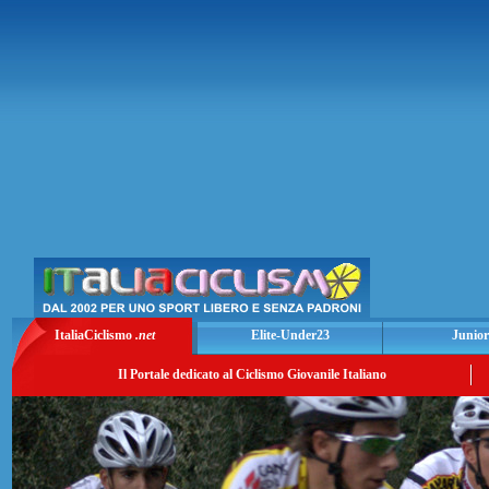
ItaliaCiclismo
.net
Elite-Under23
Junior
Il Portale dedicato al Ciclismo Giovanile Italiano