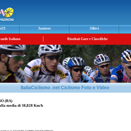
er23
Juniores
Allievi
vanile Italiano
Risultati Gare e Classifiche
ItaliaCiclismo .net Ciclismo Foto e Video
NO (RA)
la media di 38,828 Km/h