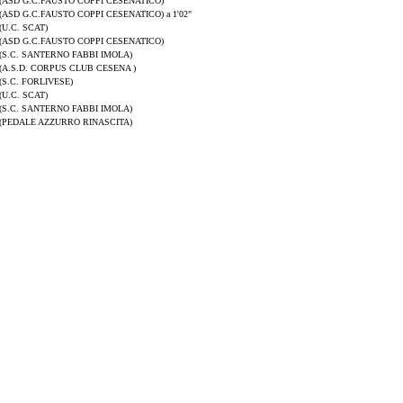
(ASD G.C.FAUSTO COPPI CESENATICO)
(ASD G.C.FAUSTO COPPI CESENATICO) a 1'02"
(U.C. SCAT)
(ASD G.C.FAUSTO COPPI CESENATICO)
(S.C. SANTERNO FABBI IMOLA)
(A.S.D. CORPUS CLUB CESENA )
(S.C. FORLIVESE)
(U.C. SCAT)
(S.C. SANTERNO FABBI IMOLA)
(PEDALE AZZURRO RINASCITA)