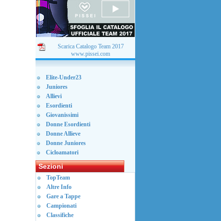
Scarica Catalogo Team 2017
www.pissei.com
Elite-Under23
Juniores
Allievi
Esordienti
Giovanissimi
Donne Esordienti
Donne Allieve
Donne Juniores
Cicloamatori
Sezioni
TopTeam
Altre Info
Gare a Tappe
Campionati
Classifiche