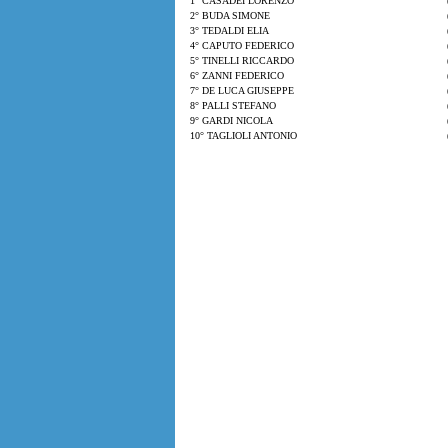
1° CASADEI LORENZO
2° BUDA SIMONE
3° TEDALDI ELIA
4° CAPUTO FEDERICO
5° TINELLI RICCARDO
6° ZANNI FEDERICO
7° DE LUCA GIUSEPPE
8° PALLI STEFANO
9° GARDI NICOLA
10° TAGLIOLI ANTONIO