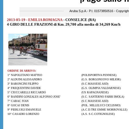
2013-05-19 - EMILIA ROMAGNA
- CONSELICE (RA)
4 GIRO DELLE FRAZIONI di Km. 29,700 alla media di 34,269 Km/h
ORDINE DI ARRIVO:
1° NAPOLETANO MATTEO
(POLISPORTIVA PENNESE)
2° ALDUINI ALESSANDRO
(G.S. BORGONUOVO MILIOR)
3° BARONCINI FILIPPO
(S.C.MASSESE ASD)
4° FREQUENTINI DAVIDE
(G.S. OLIMPIA VALDARNESE)
5° CIUCCARELLI RICCARDO
(US RAPAGNANESE)
6° BANDINI GONZALES ALFONSO JOSE'
(S.C. SANTERNO FABBI IMOLA)
7° CABAC IVAN
(S.C.MASSESE ASD)
8° GOCAJ DENIS
(POL. MILLELUCI CICLISMO)
9° PIERLUIGI EMANUELE
(A.C.D.TRE EMME MORROVALLE)
10° CASADIO LORENZO
(A.S. S.C.COTIGNOLESE)