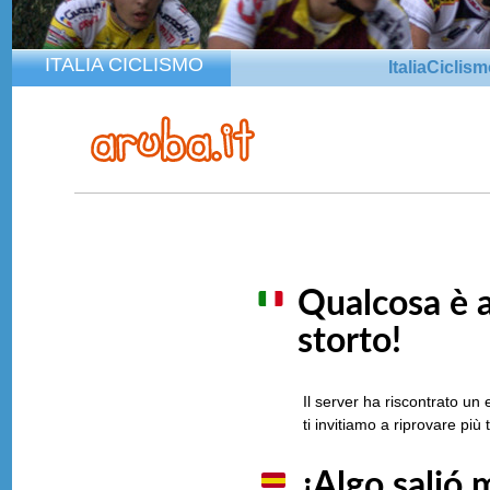
ITALIA CICLISMO
ItaliaCiclis