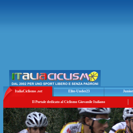
ItaliaCiclismo
.net
Elite-Under23
Junior
Il Portale dedicato al Ciclismo Giovanile Italiano