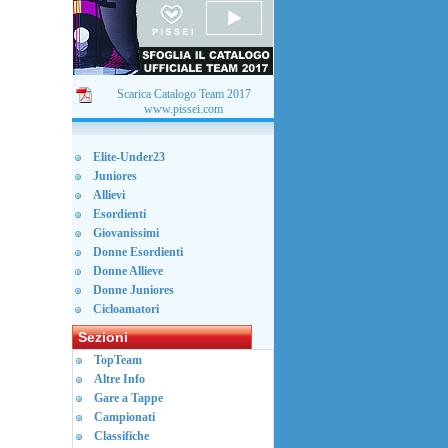
Scarica Catalogo Team 2017
www.pissei.com
Elite-Under23
Juniores
Allievi
Esordienti
Giovanissimi
Donne Esordienti
Donne Allieve
Donne Juniores
Cicloamatori
Sezioni
TopTeam
Altre Info
Gare a Tappe
Campionati
Classifiche