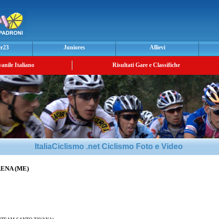
er23
Juniores
Allievi
vanile Italiano
Risultati Gare e Classifiche
ItaliaCiclismo .net Ciclismo Foto e Video
ENA (ME)