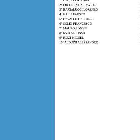
1° CIRILLI CRISTIAN
2° FREQUENTINI DAVIDE
3° BARTALUCCI LORENZO
4° GALLI FAUSTO
5° CAVALLO GABRIELE
6° SOLDI FRANCESCO
7° MAURO SIMONE
8° IZZO ALFONSO
9° RIZZI MIGUEL
10° ALDUINI ALESSANDRO