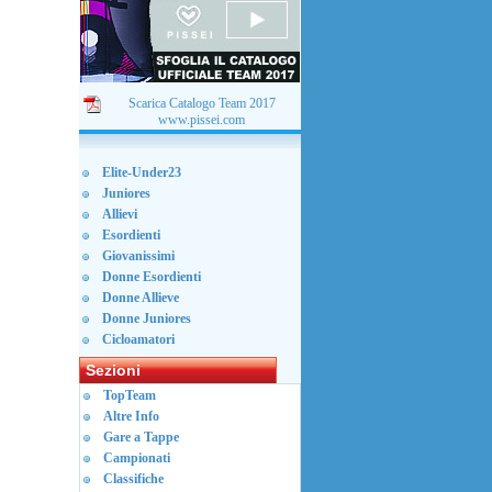
Scarica Catalogo Team 2017
www.pissei.com
Elite-Under23
Juniores
Allievi
Esordienti
Giovanissimi
Donne Esordienti
Donne Allieve
Donne Juniores
Cicloamatori
Sezioni
TopTeam
Altre Info
Gare a Tappe
Campionati
Classifiche