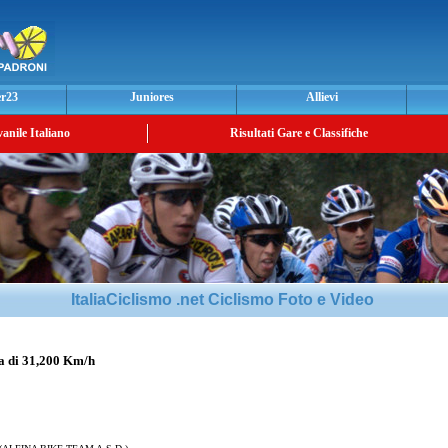
er23
Juniores
Allievi
vanile Italiano
Risultati Gare e Classifiche
ItaliaCiclismo .net Ciclismo Foto e Video
 di 31,200 Km/h