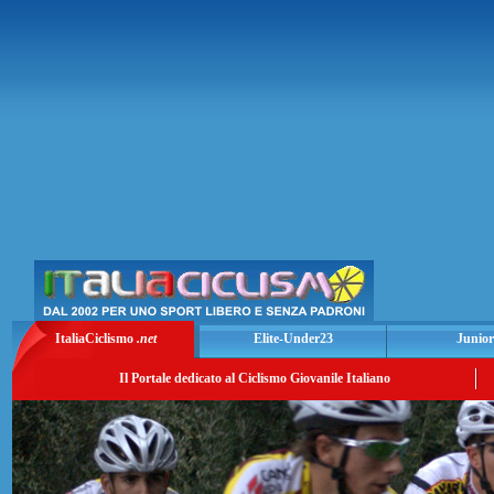
ItaliaCiclismo
.net
Elite-Under23
Junior
Il Portale dedicato al Ciclismo Giovanile Italiano