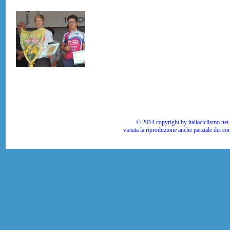
© 2014 copyright by italiaciclismo.net | T
vietata la riproduzione anche parziale dei co