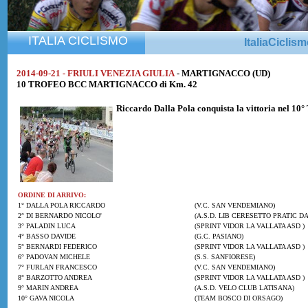
ITALIA CICLISMO
ItaliaCiclis
2014-09-21 - FRIULI VENEZIA GIULIA
- MARTIGNACCO (UD)
10 TROFEO BCC MARTIGNACCO di Km. 42
Riccardo Dalla Pola
conquista la vittoria nel 1
ORDINE DI ARRIVO:
1° DALLA POLA RICCARDO
(V.C. SAN VENDEMIANO)
2° DI BERNARDO NICOLO'
(A.S.D. LIB CERESETTO PRATIC DA
3° PALADIN LUCA
(SPRINT VIDOR LA VALLATA ASD )
4° BASSO DAVIDE
(G.C. PASIANO)
5° BERNARDI FEDERICO
(SPRINT VIDOR LA VALLATA ASD )
6° PADOVAN MICHELE
(S.S. SANFIORESE)
7° FURLAN FRANCESCO
(V.C. SAN VENDEMIANO)
8° BARZOTTO ANDREA
(SPRINT VIDOR LA VALLATA ASD )
9° MARIN ANDREA
(A.S.D. VELO CLUB LATISANA)
10° GAVA NICOLA
(TEAM BOSCO DI ORSAGO)