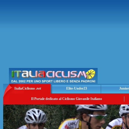
ItaliaCiclismo
.net
Elite-Under23
Junior
Il Portale dedicato al Ciclismo Giovanile Italiano