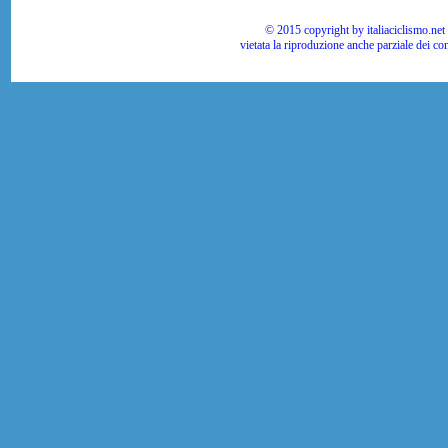
© 2015 copyright by italiaciclismo.net | T
vietata la riproduzione anche parziale dei co