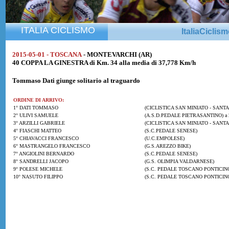
ITALIA CICLISMO
ItaliaCiclis
2015-05-01 - TOSCANA
- MONTEVARCHI (AR)
40 COPPA LA GINESTRA di Km. 34 alla media di 37,778 Km/h
Tommaso Dati
giunge solitario al traguardo
ORDINE DI ARRIVO:
1° DATI TOMMASO
(CICLISTICA SAN MINIATO - SANTA
2° ULIVI SAMUELE
(A.S.D.PEDALE PIETRASANTINO) a 2
3° ARZILLI GABRIELE
(CICLISTICA SAN MINIATO - SANTA
4° FIASCHI MATTEO
(S.C.PEDALE SENESE)
5° CHIAVACCI FRANCESCO
(U.C.EMPOLESE)
6° MASTRANGELO FRANCESCO
(G.S.AREZZO BIKE)
7° ANGIOLINI BERNARDO
(S.C.PEDALE SENESE)
8° SANDRELLI JACOPO
(G.S. OLIMPIA VALDARNESE)
9° POLESE MICHELE
(S.C. PEDALE TOSCANO PONTICIN
10° NASUTO FILIPPO
(S.C. PEDALE TOSCANO PONTICIN