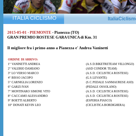
ITALIA CICLISMO
ItaliaCiclis
2015-05-01 - PIEMONTE
- Pianezza (TO)
GRAN PREMIO ROSTESE GARA UNICA di Km. 31
Il migliore fra i primo anno a Pianezza e'
Andrea Vaninetti
ORDINE DI ARRIVO:
1° VANINETTI ANDREA
(A.S.D.BIKETRETEAM VILLONGO)
2° VALERIO DAMIANO
(ASD CONDOR TEAM)
3° LO VERSO MARCO
(A.S.D. CICLISTICA ROSTESE)
4° BISSO JACOPO
(G.S.LEVANTE)
5° CARNIGLIA LORENZO
(S.C.PEDALE SANMAURESE ASD)
6° GARZI IVAN
(PEDALE OSSOLANO)
7° MONTINARO SIMONE VITO
(A.S.D. CICLISTICA ROSTESE)
8° CACCAMO ALESSANDRO
(A.S.D. CICLISTICA ROSTESE)
9° BOETTI ALBERTO
(ESPERIA PIASCO)
10° DONATI KEVIN LEO
(CICLISTICA BORDIGHERA)