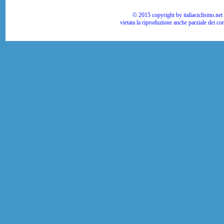
© 2015 copyright by italiaciclismo.net | T
vietata la riproduzione anche parziale dei co