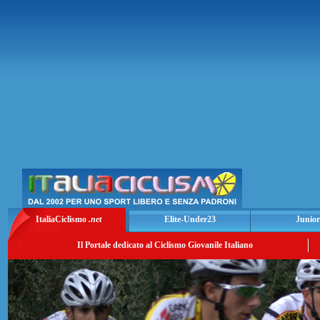
ItaliaCiclismo
.net
Elite-Under23
Junior
Il Portale dedicato al Ciclismo Giovanile Italiano