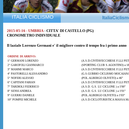
ITALIA CICLISMO
ItaliaCiclis
2015-05-16 - UMBRIA
- CITTA' DI CASTELLO (PG)
CRONOMETRO INDIVIDUALE
Il laziale
Lorenzo Germani
e' il migliore contro il tempo fra i primo anno
ORDINE DI ARRIVO:
1° GERMANI LORENZO
(A.S.D.CIVITAVECCHIESE F.LLI PET
2° GAROFOLI GIANMARCO
(SPORTING CLUB S.AGOSTINO) a 18
3° MAMMI MARCO
(A.S.D.CIVITAVECCHIESE F.LLI PETI
4° PASTORELLI ALESSANDRO
(G.S.GUBBIO CICLISMO MOCAIANA )
5° NOFERI ALESSIO
(POL.ALBERGO OLIVETO) a 46"
6° CAPITANI FABIAN
(A.S.D.CIVITAVECCHIESE F.LLI PETI
7° TARDIOLI FEDERICO
(A.S.D. G.S. LU CICLONE ) a 1'00"
8° SENSI ANDREA
(A.S.D. G.S. LU CICLONE ) a 1'01"
9° GUERRI DANIELE
(POL.ALBERGO OLIVETO) a 1'03"
10° POMPEI MICHELE
(A.S.D.CICLOTURISTICA MASSA MAR