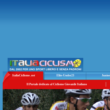
ItaliaCiclismo
.net
Elite-Under23
Junior
Il Portale dedicato al Ciclismo Giovanile Italiano