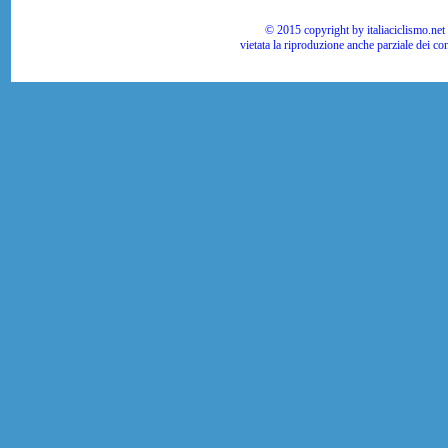
© 2015 copyright by italiaciclismo.net | T
vietata la riproduzione anche parziale dei co