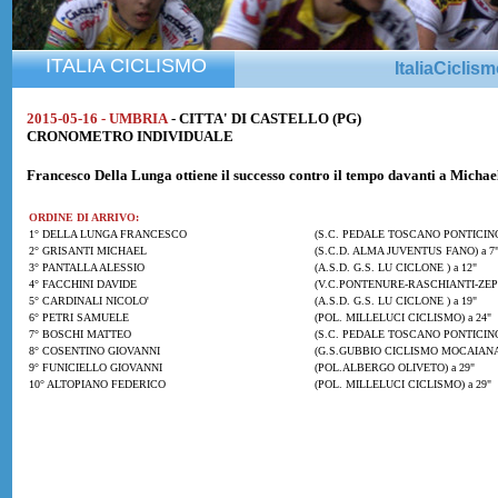
ITALIA CICLISMO
ItaliaCiclis
2015-05-16 - UMBRIA
- CITTA' DI CASTELLO (PG)
CRONOMETRO INDIVIDUALE
Francesco Della Lunga
ottiene il successo contro il tempo davanti a
Michael
ORDINE DI ARRIVO:
1° DELLA LUNGA FRANCESCO
(S.C. PEDALE TOSCANO PONTICIN
2° GRISANTI MICHAEL
(S.C.D. ALMA JUVENTUS FANO) a 7
3° PANTALLA ALESSIO
(A.S.D. G.S. LU CICLONE ) a 12"
4° FACCHINI DAVIDE
(V.C.PONTENURE-RASCHIANTI-ZEPPI
5° CARDINALI NICOLO'
(A.S.D. G.S. LU CICLONE ) a 19"
6° PETRI SAMUELE
(POL. MILLELUCI CICLISMO) a 24"
7° BOSCHI MATTEO
(S.C. PEDALE TOSCANO PONTICINO)
8° COSENTINO GIOVANNI
(G.S.GUBBIO CICLISMO MOCAIANA )
9° FUNICIELLO GIOVANNI
(POL.ALBERGO OLIVETO) a 29"
10° ALTOPIANO FEDERICO
(POL. MILLELUCI CICLISMO) a 29"