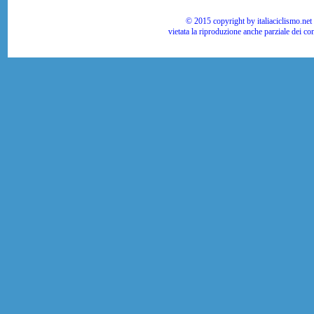
© 2015 copyright by italiaciclismo.net | T
vietata la riproduzione anche parziale dei co