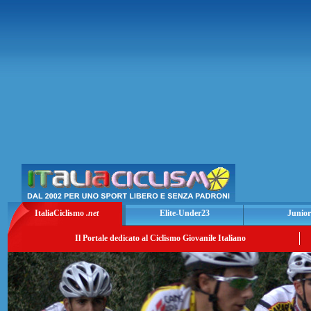
ItaliaCiclismo
.net
Elite-Under23
Junior
Il Portale dedicato al Ciclismo Giovanile Italiano