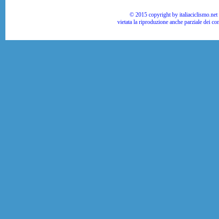
© 2015 copyright by italiaciclismo.net | T
vietata la riproduzione anche parziale dei co