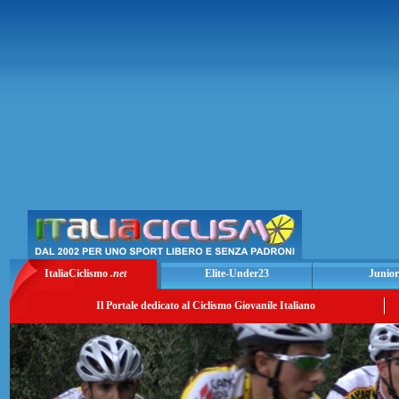
ItaliaCiclismo
.net
Elite-Under23
Junior
Il Portale dedicato al Ciclismo Giovanile Italiano