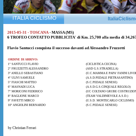
ITALIA CICLISMO
ItaliaCiclis
2015-05-31 - TOSCANA
- MASSA (MS)
6 TROFEO CONTATTO PUBBLICITA' di Km. 25,700 alla media di 34,26
Flavio Santucci
conquista il successo davanti ad
Alessandro Fruzzetti
ORDINE DI ARRIVO:
1° SANTUCCI FLAVIO
(CICLISTICA CECINA)
2° FRUZZETTI ALESSANDRO
(ASD G.S.STRADELLA)
3° ANELLO SEBASTIANO
(U.C.MAMMA E PAPA' FANINI LIVO
4° ULIVI SAMUELE
(A.S.D.PEDALE PIETRASANTINO)
5° FIASCHI MATTEO
(S.C.PEDALE SENESE)
6° MASNADI LUCA
(A.S.D.G.S.CINQUALE REGOLO)
7° MORICONI FEDERICO
(UC COLTANO GRUBE COSTRUZION
8° BAGLIONE MARCO
(TEAM VALDINIEVOLE A.S.D.)
9° FAVETTI MIRCO
(U.S.D. MONTECARLO CICLISMO)
10° ANGIOLINI BERNARDO
(S.C.PEDALE SENESE)
by Christian Ferrari