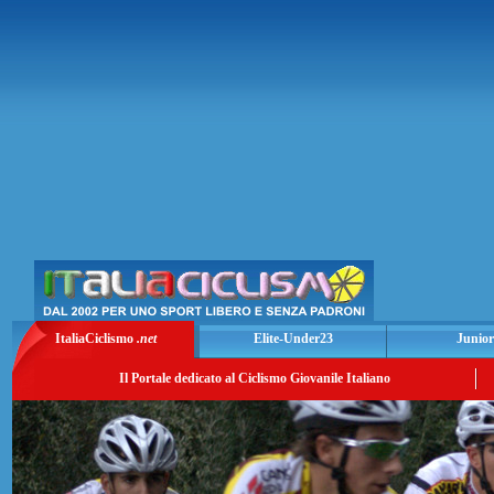
ItaliaCiclismo
.net
Elite-Under23
Junior
Il Portale dedicato al Ciclismo Giovanile Italiano