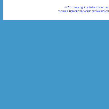
© 2015 copyright by italiaciclismo.net | T
vietata la riproduzione anche parziale dei co