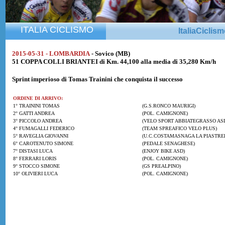
ITALIA CICLISMO
ItaliaCiclis
2015-05-31 - LOMBARDIA
- Sovico (MB)
51 COPPA COLLI BRIANTEI di Km. 44,100 alla media di 35,280 Km/h
Sprint imperioso di
Tomas Trainini
che conquista il successo
ORDINE DI ARRIVO:
1° TRAININI TOMAS
(G.S.RONCO MAURIGI)
2° GATTI ANDREA
(POL. CAMIGNONE)
3° PICCOLO ANDREA
(VELO SPORT ABBIATEGRASSO AS
4° FUMAGALLI FEDERICO
(TEAM SPREAFICO VELO PLUS)
5° RAVEGLIA GIOVANNI
(U.C.COSTAMASNAGA LA PIASTRE
6° CAROTENUTO SIMONE
(PEDALE SENAGHESE)
7° DISTASI LUCA
(ENJOY BIKE ASD)
8° FERRARI LORIS
(POL. CAMIGNONE)
9° STOCCO SIMONE
(GS PREALPINO)
10° OLIVIERI LUCA
(POL. CAMIGNONE)