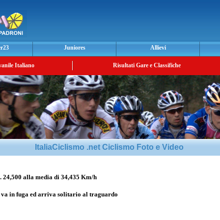
er23
Juniores
Allievi
vanile Italiano
Risultati Gare e Classifiche
ItaliaCiclismo .net Ciclismo Foto e Video
,500 alla media di 34,435 Km/h
i
va in fuga ed arriva solitario al traguardo