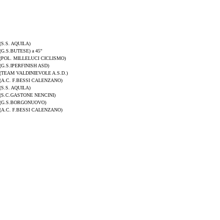
(S.S. AQUILA)
(G.S.BUTESE) a 45"
(POL. MILLELUCI CICLISMO)
(G.S.IPERFINISH ASD)
(TEAM VALDINIEVOLE A.S.D.)
(A.C. F.BESSI CALENZANO)
(S.S. AQUILA)
(S.C.GASTONE NENCINI)
(G.S.BORGONUOVO)
(A.C. F.BESSI CALENZANO)