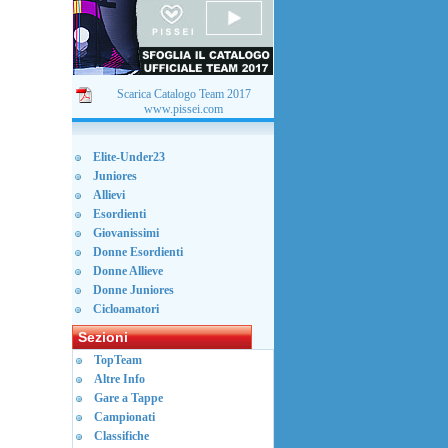
Scarica Catalogo Team 2017
www.pissei.com
Elite-Under23
Juniores
Allievi
Esordienti
Giovanissimi
Donne Esordienti
Donne Allieve
Donne Juniores
Cicloamatori
Sezioni
TopTeam
Altre Info
Gare a Tappe
Campionati
Classifiche