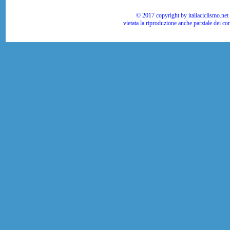
© 2017 copyright by italiaciclismo.net | T
vietata la riproduzione anche parziale dei co