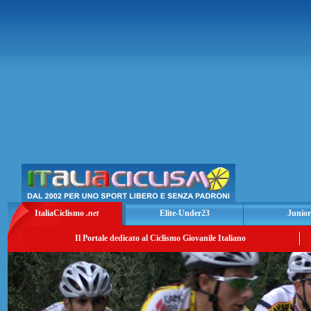
ItaliaCiclismo
.net
Elite-Under23
Junior
Il Portale dedicato al Ciclismo Giovanile Italiano