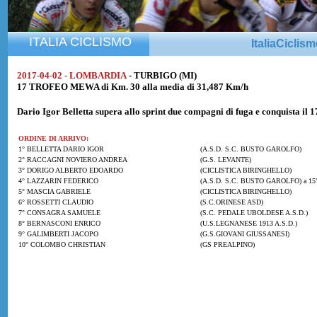
ITALIA CICLISMO
ItaliaCiclis
2017-04-02 - LOMBARDIA
- TURBIGO (MI)
17 TROFEO MEWA di Km. 30 alla media di 31,487 Km/h
Dario Igor Belletta
supera allo sprint due compagni di fuga e conquista il
ORDINE DI ARRIVO:
1° BELLETTA DARIO IGOR
(A.S.D. S.C. BUSTO GAROLFO)
2° RACCAGNI NOVIERO ANDREA
(G.S. LEVANTE)
3° DORIGO ALBERTO EDOARDO
(CICLISTICA BIRINGHELLO)
4° LAZZARIN FEDERICO
(A.S.D. S.C. BUSTO GAROLFO) a 15
5° MASCIA GABRIELE
(CICLISTICA BIRINGHELLO)
6° ROSSETTI CLAUDIO
(S.C.ORINESE ASD)
7° CONSAGRA SAMUELE
(S.C. PEDALE UBOLDESE A.S.D.)
8° BERNASCONI ENRICO
(U.S.LEGNANESE 1913 A.S.D.)
9° GALIMBERTI JACOPO
(G.S.GIOVANI GIUSSANESI)
10° COLOMBO CHRISTIAN
(GS PREALPINO)